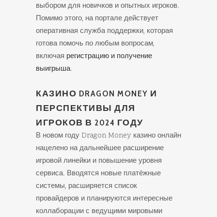
выбором для новичков и опытных игроков.
Помимо этого, на портале действует
оперативная служба поддержки, которая
готова помочь по любым вопросам,
включая
регистрацию и получение
выигрыша
.
КАЗИНО DRAGON MONEY И
ПЕРСПЕКТИВЫ ДЛЯ
ИГРОКОВ В 2024 ГОДУ
В новом году Dragon Money казино онлайн
нацелено на дальнейшее расширение
игровой линейки и повышение уровня
сервиса. Вводятся новые платёжные
системы, расширяется список
провайдеров и планируются интересные
коллаборации с ведущими мировыми