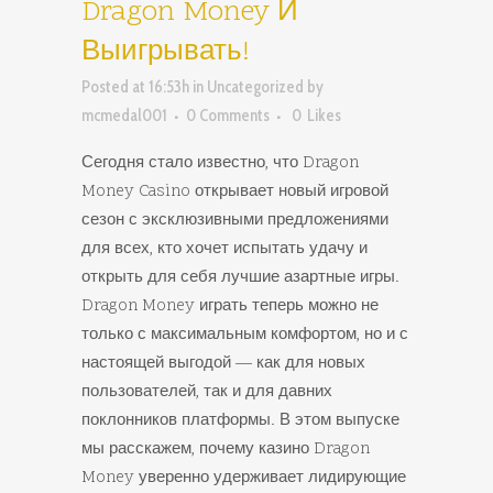
Dragon Money И
Выигрывать!
Posted at 16:53h
in
Uncategorized
by
mcmedal001
0 Comments
0
Likes
Сегодня стало известно, что Dragon
Money Casino открывает новый игровой
сезон с эксклюзивными предложениями
для всех, кто хочет испытать удачу и
открыть для себя лучшие азартные игры.
Dragon Money играть теперь можно не
только с максимальным комфортом, но и с
настоящей выгодой — как для новых
пользователей, так и для давних
поклонников платформы. В этом выпуске
мы расскажем, почему казино Dragon
Money уверенно удерживает лидирующие