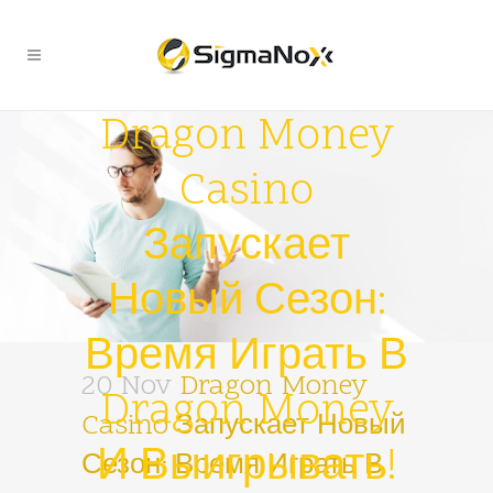
Dragon Money
Casino
Запускает
Новый Сезон:
Время Играть В
20 Nov
Dragon Money
Dragon Money
Casino Запускает Новый
И Выигрывать!
Сезон: Время Играть В