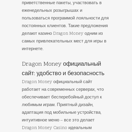
приветственные пакеты, участвовать в
еженедельных розыгрышах и
пользоваться программой лояльности для
постоянных клиентов. Такие предложения
делают казино Dragon Money одним из
самых привлекательных мест для игры в
интернете.
Dragon Money официальный
сайт: удобство и безопасность
Dragon Money официальный сайт
работает на современных серверах, что
обеспечивает бесперебойный доступ к
любимым играм. Приятный дизайн,
адаптация под мобильные устройства,
интуитивное меню – все это делает
Dragon Money Casino идеальным