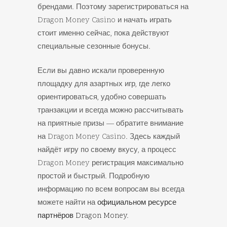
брендами. Поэтому зарегистрироваться на
Dragon Money Casino и начать играть
стоит именно сейчас, пока действуют
специальные сезонные бонусы.
Если вы давно искали проверенную
площадку для азартных игр, где легко
ориентироваться, удобно совершать
транзакции и всегда можно рассчитывать
на приятные призы — обратите внимание
на Dragon Money Casino. Здесь каждый
найдёт игру по своему вкусу, а процесс
Dragon Money регистрация максимально
простой и быстрый. Подробную
информацию по всем вопросам вы всегда
можете найти на
официальном ресурсе
партнёров Dragon Money
.