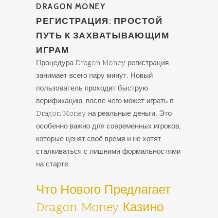
DRAGON MONEY
РЕГИСТРАЦИЯ: ПРОСТОЙ
ПУТЬ К ЗАХВАТЫВАЮЩИМ
ИГРАМ
Процедура Dragon Money регистрация
занимает всего пару минут. Новый
пользователь проходит быструю
верификацию, после чего может играть в
Dragon Money на реальные деньги. Это
особенно важно для современных игроков,
которые ценят своё время и не хотят
сталкиваться с лишними формальностями
на старте.
Что Нового Предлагает
Dragon Money Казино