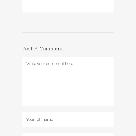
Post A Comment