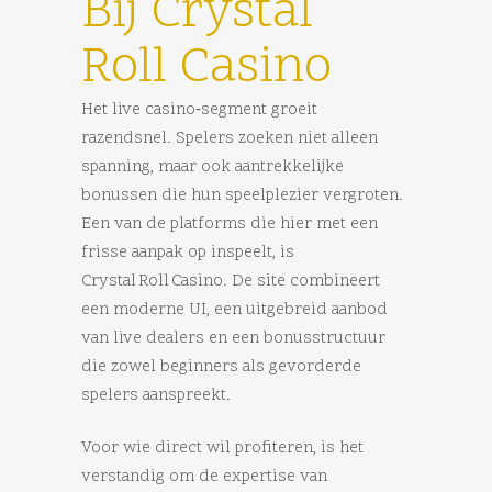
Bij Crystal
Roll Casino
Het live casino‑segment groeit
razendsnel. Spelers zoeken niet alleen
spanning, maar ook aantrekkelijke
bonussen die hun speelplezier vergroten.
Een van de platforms die hier met een
frisse aanpak op inspeelt, is
Crystal Roll Casino. De site combineert
een moderne UI, een uitgebreid aanbod
van live dealers en een bonusstructuur
die zowel beginners als gevorderde
spelers aanspreekt.
Voor wie direct wil profiteren, is het
verstandig om de expertise van