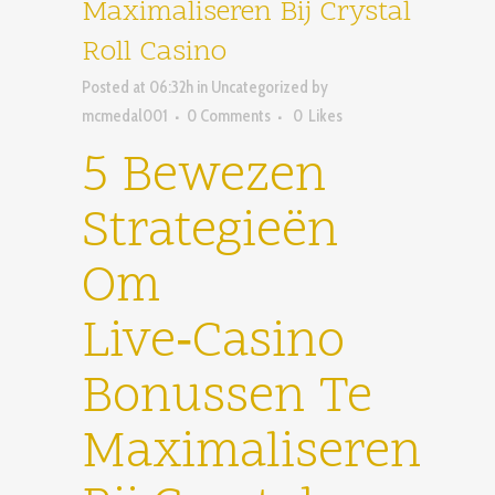
Maximaliseren Bij Crystal
Roll Casino
Posted at 06:32h
in
Uncategorized
by
mcmedal001
0 Comments
0
Likes
5 Bewezen
Strategieën
Om
Live‑casino
Bonussen Te
Maximaliseren