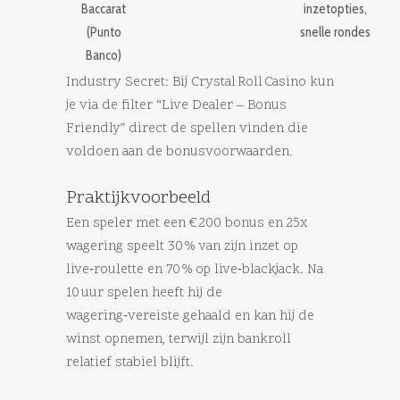
Baccarat
inzetopties,
(Punto
snelle rondes
Banco)
Industry Secret: Bij Crystal Roll Casino kun
je via de filter “Live Dealer – Bonus
Friendly” direct de spellen vinden die
voldoen aan de bonusvoorwaarden.
Praktijkvoorbeeld
Een speler met een € 200 bonus en 25x
wagering speelt 30 % van zijn inzet op
live‑roulette en 70 % op live‑blackjack. Na
10 uur spelen heeft hij de
wagering‑vereiste gehaald en kan hij de
winst opnemen, terwijl zijn bankroll
relatief stabiel blijft.