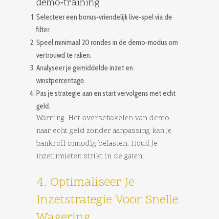
demo‑training
Selecteer een bonus‑vriendelijk live‑spel via de
filter.
Speel minimaal 20 rondes in de demo‑modus om
vertrouwd te raken.
Analyseer je gemiddelde inzet en
winstpercentage.
Pas je strategie aan en start vervolgens met echt
geld.
Warning: Het overschakelen van demo
naar echt geld zonder aanpassing kan je
bankroll onnodig belasten. Houd je
inzetlimieten strikt in de gaten.
4. Optimaliseer Je
Inzetstrategie Voor Snelle
Wagering