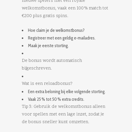
nieuwe spelers met een royale
welkomstbonus, vaak een 100 % match tot
€200 plus gratis spins.
Hoe claim je de welkomstbonus?
Registreer met een geldig e‑mailadres.
Maak je eerste storting.
De bonus wordt automatisch
bijgeschreven.
Wat is een reloadbonus?
Een extra beloning bij elke volgende storting.
Vaak 25 % tot 50 % extra credits.
Tip 3: Gebruik de welkomstbonus alleen
voor spellen met een lage inzet, zodat je
de bonus sneller kunt omzetten.