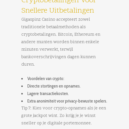
Cryptobetalingen Voor
Snellere Uitbetalingen
Gigaspinz Casino accepteert zowel
traditionele betaalmethoden als
cryptobetalingen. Bitcoin, Ethereum en
andere munten worden binnen enkele
minuten verwerkt, terwijl
bankoverschrijvingen dagen kunnen
duren.
Voordelen van crypto:
Directe stortingen en opnames.
Lagere transactiekosten.
Extra anonimiteit voor privacy‑bewuste spelers.
Tip 7: Kies voor crypto‑opnames als je een
grote jackpot wint. Zo krijg je je winst
sneller op je digitale portemonnee.