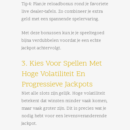
Tip 4: Plan je reloadbonus rond je favoriete
live dealer‑tafels. Zo combineer je extra
geld met een spannende spelervaring.
Met deze bonussen kun je je speeltegoed
bijna verdubbelen voordat je een echte
jackpot achtervolgt.
3. Kies Voor Spellen Met
Hoge Volatiliteit En
Progressieve Jackpots
Niet alle slots zijn gelijk. Hoge volatiliteit
betekent dat winsten minder vaak komen,
maar vaak groter zijn. Dit is precies wat je
nodig hebt voor een levensveranderende
jackpot.