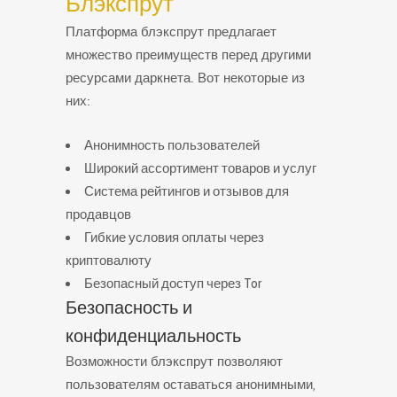
Блэкспрут
Платформа блэкспрут предлагает
множество преимуществ перед другими
ресурсами даркнета. Вот некоторые из
них:
Анонимность пользователей
Широкий ассортимент товаров и услуг
Система рейтингов и отзывов для
продавцов
Гибкие условия оплаты через
криптовалюту
Безопасный доступ через Tor
Безопасность и
конфиденциальность
Возможности блэкспрут позволяют
пользователям оставаться анонимными,