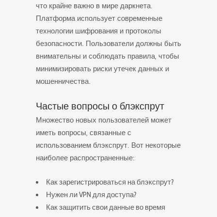
что крайне важно в мире даркнета.
Платформа использует современные
технологии шифрования и протоколы
безопасности. Пользователи должны быть
внимательны и соблюдать правила, чтобы
минимизировать риски утечек данных и
мошенничества.
Частые вопросы о блэкспрут
Множество новых пользователей может
иметь вопросы, связанные с
использованием блэкспрут. Вот некоторые
наиболее распространенные:
Как зарегистрироваться на блэкспрут?
Нужен ли VPN для доступа?
Как защитить свои данные во время