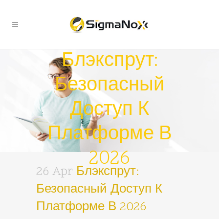
Блэкспрут:
Безопасный
Доступ К
Платформе В
2026
26 Apr
Блэкспрут:
Безопасный Доступ К
Платформе В 2026