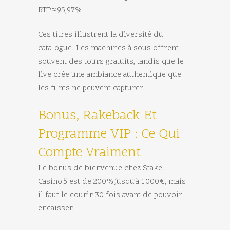
RTP ≈ 95,97 %
Ces titres illustrent la diversité du
catalogue. Les machines à sous offrent
souvent des tours gratuits, tandis que le
live crée une ambiance authentique que
les films ne peuvent capturer.
Bonus, Rakeback Et
Programme VIP : Ce Qui
Compte Vraiment
Le bonus de bienvenue chez Stake
Casino 5 est de 200 % jusqu’à 1 000 €, mais
il faut le courir 30 fois avant de pouvoir
encaisser.