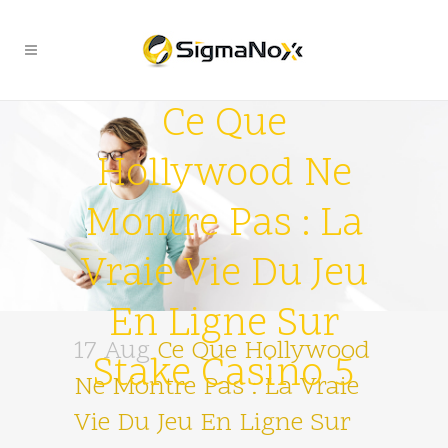
Ce Que
Hollywood Ne
Montre Pas : La
Vraie Vie Du Jeu
En Ligne Sur
17 Aug
Ce Que Hollywood
Stake Casino 5
Ne Montre Pas : La Vraie
Vie Du Jeu En Ligne Sur