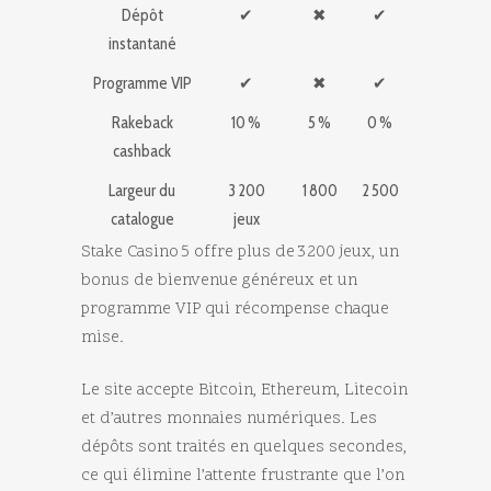
Dépôt
✔︎
✖︎
✔︎
instantané
Programme VIP
✔︎
✖︎
✔︎
Rakeback
10 %
5 %
0 %
cashback
Largeur du
3 200
1 800
2 500
catalogue
jeux
Stake Casino 5 offre plus de 3 200 jeux, un
bonus de bienvenue généreux et un
programme VIP qui récompense chaque
mise.
Le site accepte Bitcoin, Ethereum, Litecoin
et d’autres monnaies numériques. Les
dépôts sont traités en quelques secondes,
ce qui élimine l’attente frustrante que l’on