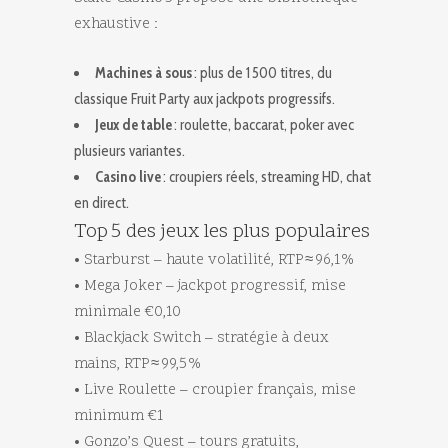
exhaustive :
Machines à sous
: plus de 1 500 titres, du
classique Fruit Party aux jackpots progressifs.
Jeux de table
: roulette, baccarat, poker avec
plusieurs variantes.
Casino live
: croupiers réels, streaming HD, chat
en direct.
Top 5 des jeux les plus populaires
• Starburst – haute volatilité, RTP ≈ 96,1 %
• Mega Joker – jackpot progressif, mise
minimale €0,10
• Blackjack Switch – stratégie à deux
mains, RTP ≈ 99,5 %
• Live Roulette – croupier français, mise
minimum €1
• Gonzo’s Quest – tours gratuits,