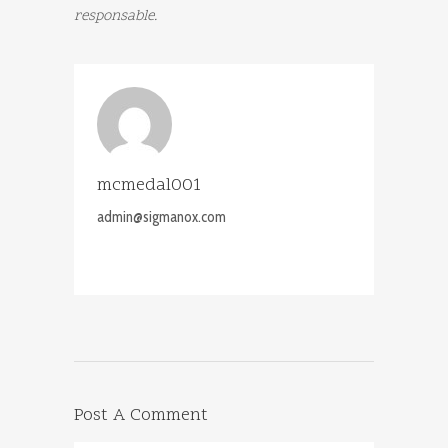
responsable.
mcmedal001
admin@sigmanox.com
Post A Comment