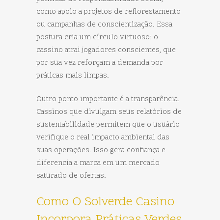
como apoio a projetos de reflorestamento
ou campanhas de conscientização. Essa
postura cria um círculo virtuoso: o
cassino atrai jogadores conscientes, que
por sua vez reforçam a demanda por
práticas mais limpas.
Outro ponto importante é a transparência.
Cassinos que divulgam seus relatórios de
sustentabilidade permitem que o usuário
verifique o real impacto ambiental das
suas operações. Isso gera confiança e
diferencia a marca em um mercado
saturado de ofertas.
Como O Solverde Casino