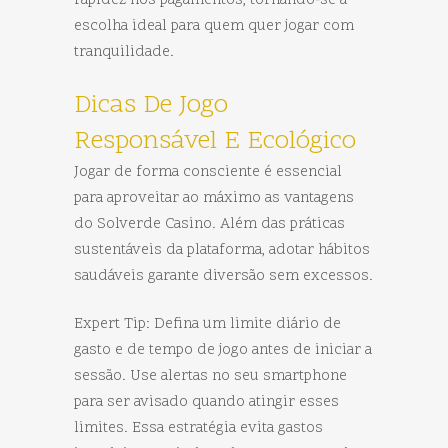
rapidez nos pagamentos, tornando‑se a
escolha ideal para quem quer jogar com
tranquilidade.
Dicas De Jogo
Responsável E Ecológico
Jogar de forma consciente é essencial
para aproveitar ao máximo as vantagens
do Solverde Casino. Além das práticas
sustentáveis da plataforma, adotar hábitos
saudáveis garante diversão sem excessos.
Expert Tip: Defina um limite diário de
gasto e de tempo de jogo antes de iniciar a
sessão. Use alertas no seu smartphone
para ser avisado quando atingir esses
limites. Essa estratégia evita gastos