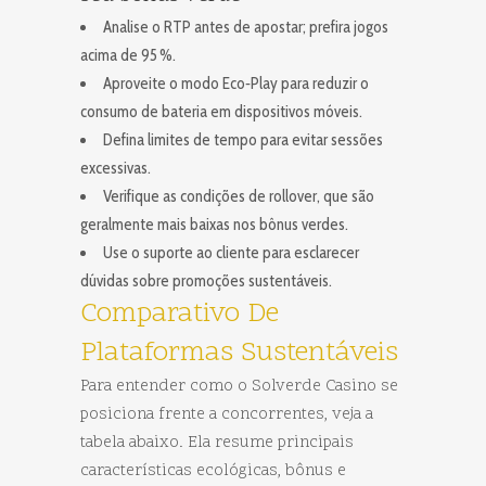
Analise o RTP antes de apostar; prefira jogos
acima de 95 %.
Aproveite o modo Eco‑Play para reduzir o
consumo de bateria em dispositivos móveis.
Defina limites de tempo para evitar sessões
excessivas.
Verifique as condições de rollover, que são
geralmente mais baixas nos bônus verdes.
Use o suporte ao cliente para esclarecer
dúvidas sobre promoções sustentáveis.
Comparativo De
Plataformas Sustentáveis
Para entender como o Solverde Casino se
posiciona frente a concorrentes, veja a
tabela abaixo. Ela resume principais
características ecológicas, bônus e