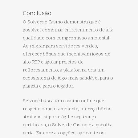
Conclusão
O Solverde Casino demonstra que é
possível combinar entretenimento de alta
qualidade com compromisso ambiental.
Ao migrar para servidores verdes,
oferecer bônus que incentivam jogos de
alto RTP e apoiar projetos de
reflorestamento, a plataforma cria um
ecossistema de jogo mais saudável para o
planeta e para o jogador.
Se você busca um cassino online que
respeite o meio‑ambiente, ofereça bônus
atrativos, suporte ágil e segurança
certificada, o Solverde Casino é a escolha
certa. Explore as opções, aproveite os