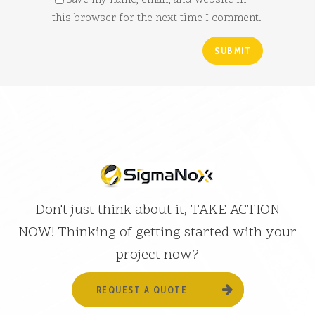
Save my name, email, and website in
this browser for the next time I comment.
Don't just think about it, TAKE ACTION
NOW! Thinking of getting started with your
project now?
REQUEST A QUOTE