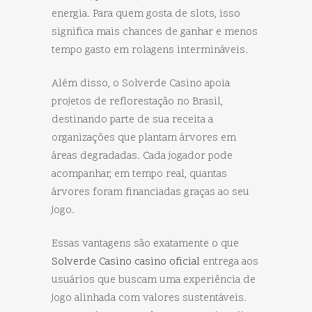
energia. Para quem gosta de slots, isso
significa mais chances de ganhar e menos
tempo gasto em rolagens intermináveis.
Além disso, o Solverde Casino apoia
projetos de reflorestação no Brasil,
destinando parte de sua receita a
organizações que plantam árvores em
áreas degradadas. Cada jogador pode
acompanhar, em tempo real, quantas
árvores foram financiadas graças ao seu
jogo.
Essas vantagens são exatamente o que
Solverde Casino casino oficial
entrega aos
usuários que buscam uma experiência de
jogo alinhada com valores sustentáveis.