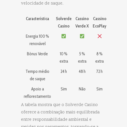
velocidade de saque.
Característica
Solverde
Cassino
Cassino
Casino
Verde X
EcoPlay
Energia 100 %
renovável
Bônus Verde
10 %
5 %
8 %
extra
extra
extra
Tempo médio
24 h
48 h
72 h
de saque
Apoio a
Sim
Não
Sim
reflorestamento
A tabela mostra que o Solverde Casino
oferece a combinação mais equilibrada
entre responsabilidade ambiental e