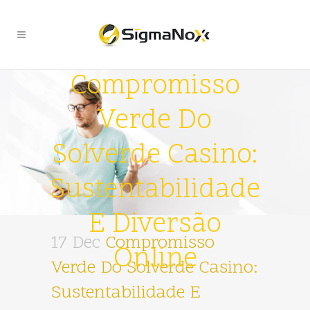
Compromisso
Verde Do
Solverde Casino:
Sustentabilidade
E Diversão
17 Dec
Compromisso
Online
Verde Do Solverde Casino:
Sustentabilidade E