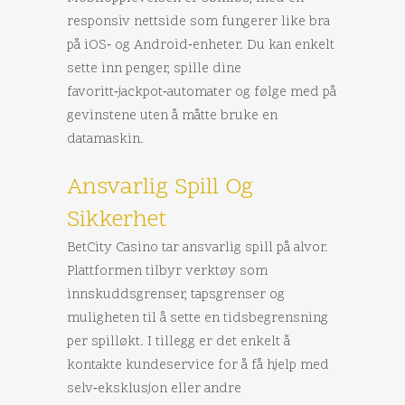
responsiv nettside som fungerer like bra
på iOS‑ og Android‑enheter. Du kan enkelt
sette inn penger, spille dine
favoritt‑jackpot‑automater og følge med på
gevinstene uten å måtte bruke en
datamaskin.
Ansvarlig Spill Og
Sikkerhet
BetCity Casino tar ansvarlig spill på alvor.
Plattformen tilbyr verktøy som
innskuddsgrenser, tapsgrenser og
muligheten til å sette en tidsbegrensning
per spilløkt. I tillegg er det enkelt å
kontakte kundeservice for å få hjelp med
selv‑eksklusjon eller andre