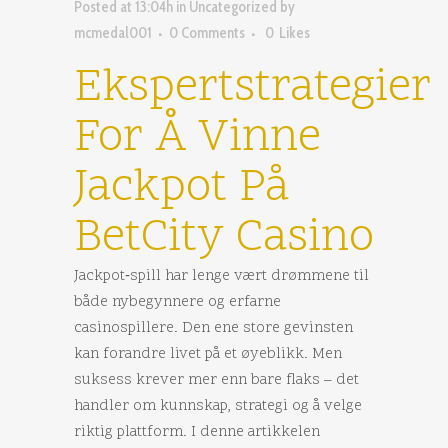
Posted at 13:04h
in
Uncategorized
by
mcmedal001
0 Comments
0
Likes
Ekspertstrategier
For Å Vinne
Jackpot På
BetCity Casino
Jackpot‑spill har lenge vært drømmene til
både nybegynnere og erfarne
casinospillere. Den ene store gevinsten
kan forandre livet på et øyeblikk. Men
suksess krever mer enn bare flaks – det
handler om kunnskap, strategi og å velge
riktig plattform. I denne artikkelen