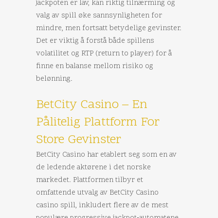
jackpoten er lav, kan riktig tilnærming og
valg av spill øke sannsynligheten for
mindre, men fortsatt betydelige gevinster.
Det er viktig å forstå både spillens
volatilitet og RTP (return to player) for å
finne en balanse mellom risiko og
belønning.
BetCity Casino – En
Pålitelig Plattform For
Store Gevinster
BetCity Casino har etablert seg som en av
de ledende aktørene i det norske
markedet. Plattformen tilbyr et
omfattende utvalg av BetCity Casino
casino spill, inkludert flere av de mest