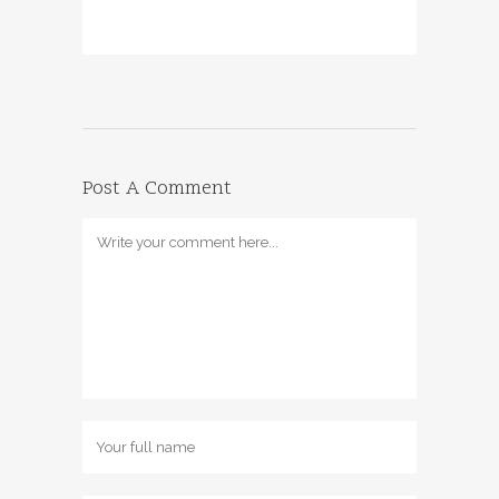
Post A Comment