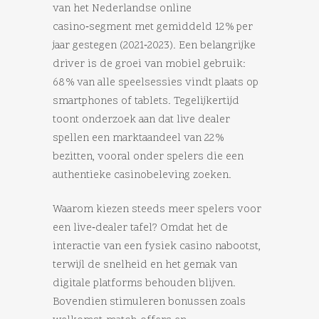
van het Nederlandse online
casino‑segment met gemiddeld 12 % per
jaar gestegen (2021‑2023). Een belangrijke
driver is de groei van mobiel gebruik:
68 % van alle speelsessies vindt plaats op
smartphones of tablets. Tegelijkertijd
toont onderzoek aan dat live dealer
spellen een marktaandeel van 22 %
bezitten, vooral onder spelers die een
authentieke casinobeleving zoeken.
Waarom kiezen steeds meer spelers voor
een live‑dealer tafel? Omdat het de
interactie van een fysiek casino nabootst,
terwijl de snelheid en het gemak van
digitale platforms behouden blijven.
Bovendien stimuleren bonussen zoals