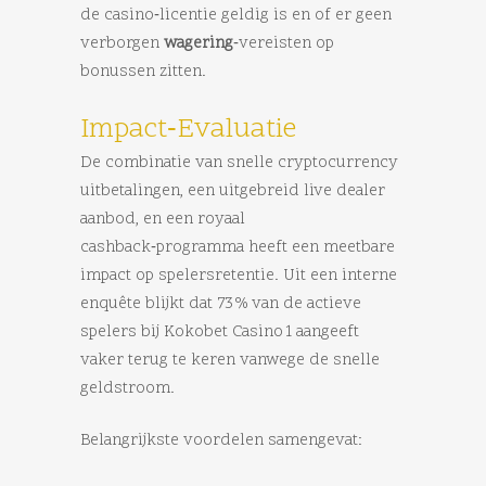
de casino‑licentie geldig is en of er geen
verborgen
wagering
‑vereisten op
bonussen zitten.
Impact‑evaluatie
De combinatie van snelle cryptocurrency
uitbetalingen, een uitgebreid live dealer
aanbod, en een royaal
cashback‑programma heeft een meetbare
impact op spelersretentie. Uit een interne
enquête blijkt dat 73 % van de actieve
spelers bij Kokobet Casino 1 aangeeft
vaker terug te keren vanwege de snelle
geldstroom.
Belangrijkste voordelen samengevat: