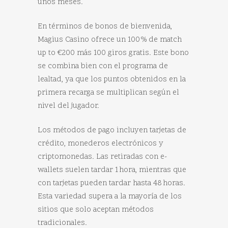
unos meses.
En términos de bonos de bienvenida,
Magius Casino ofrece un 100 % de match
up to €200 más 100 giros gratis. Este bono
se combina bien con el programa de
lealtad, ya que los puntos obtenidos en la
primera recarga se multiplican según el
nivel del jugador.
Los métodos de pago incluyen tarjetas de
crédito, monederos electrónicos y
criptomonedas. Las retiradas con e-
wallets suelen tardar 1 hora, mientras que
con tarjetas pueden tardar hasta 48 horas.
Esta variedad supera a la mayoría de los
sitios que solo aceptan métodos
tradicionales.