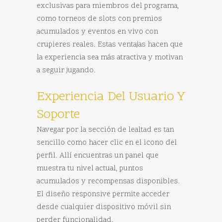
exclusivas para miembros del programa,
como torneos de slots con premios
acumulados y eventos en vivo con
crupieres reales. Estas ventajas hacen que
la experiencia sea más atractiva y motivan
a seguir jugando.
Experiencia Del Usuario Y
Soporte
Navegar por la sección de lealtad es tan
sencillo como hacer clic en el icono del
perfil. Allí encuentras un panel que
muestra tu nivel actual, puntos
acumulados y recompensas disponibles.
El diseño responsive permite acceder
desde cualquier dispositivo móvil sin
perder funcionalidad.