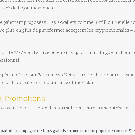
t l’équité des résultats ; la certification eCOGRA est le labe
mesuré de façon indépendante.
 de paiement proposées. Les e‑wallets comme Skrill ou Neteller o
. De plus en plus de plateformes acceptent les cryptomonnaies –
nibilité 24/7 via chat live ou email, support multilingue incluan
ssionnel.
pécialisés et sur Basketnews.Net qui agrège les retours d’expéri
retards de paiement ou un support inexistant.
Et Promotions
 nouveaux inscrits ; voici les formules majeures rencontrées sur
, parfois accompagné de tours gratuits sur une machine populaire comme
Star