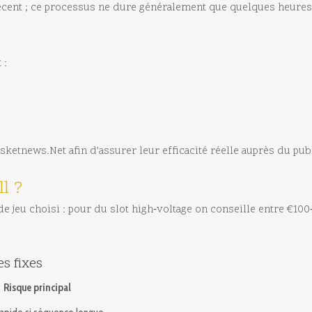
e récent ; ce processus ne dure généralement que quelques heures 
 :
sketnews.Net afin d’assurer leur efficacité réelle auprès du publ
l ?
de jeu choisi : pour du slot high‑voltage on conseille entre €10
s fixes
Risque principal