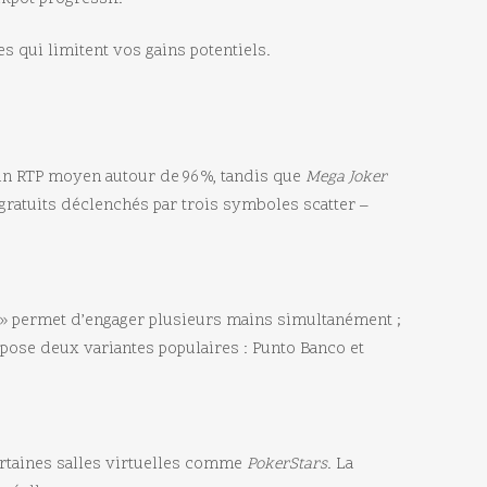
s qui limitent vos gains potentiels.
n RTP moyen autour de 96 %, tandis que
Mega Joker
 gratuits déclenchés par trois symboles scatter –
et » permet d’engager plusieurs mains simultanément ;
opose deux variantes populaires : Punto Banco et
ertaines salles virtuelles comme
PokerStars
. La