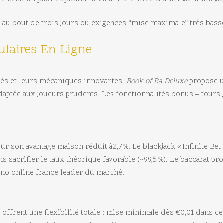
 au bout de trois jours ou exigences “mise maximale” très basse
ulaires En Ligne
riés et leurs mécaniques innovantes.
Book of Ra Deluxe
propose u
e adaptée aux joueurs prudents. Les fonctionnalités bonus – tours
our son avantage maison réduit à 2,7 %. Le blackjack « Infinite B
 sacrifier le taux théorique favorable (~99,5 %). Le baccarat pr
ino online france leader du marché.
 offrent une flexibilité totale : mise minimale dès €0,01 dans c