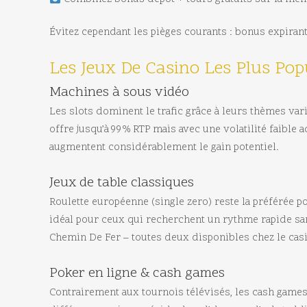
Évitez cependant les pièges courants : bonus expirant
Les Jeux De Casino Les Plus Pop
Machines à sous vidéo
Les slots dominent le trafic grâce à leurs thèmes va
offre jusqu’à 99 % RTP mais avec une volatilité faibl
augmentent considérablement le gain potentiel.
Jeux de table classiques
Roulette européenne (single zero) reste la préférée p
idéal pour ceux qui recherchent un rythme rapide sans
Chemin De Fer – toutes deux disponibles chez le cas
Poker en ligne & cash games
Contrairement aux tournois télévisés, les cash games