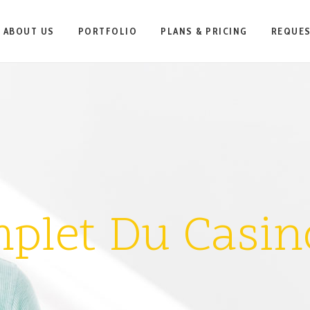
ABOUT US
PORTFOLIO
PLANS & PRICING
REQUE
plet Du Casin