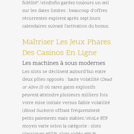
fidélité”.\n\nEnfin gardez toujours un œil
sur les dates limites : beaucoup d’offres
récurrentes expirent après sept jours
calendaires suivant l’activation du bonus.
Maîtriser Les Jeux Phares
Des Casinos En Ligne
Les machines à sous modernes
Les slots se déclinent aujourd’hui entre
deux pôles opposés : haute volatilité (
Dead
or Alive II
) où rares gains explosifs
peuvent atteindre plusieurs milliers fois
votre mise initiale versus faible volatilité
(
Blood Suckers
) offrant fréquemment
petits paiements mais stables.\n\nLe RTP
moyen varie selon la catégorie : slots