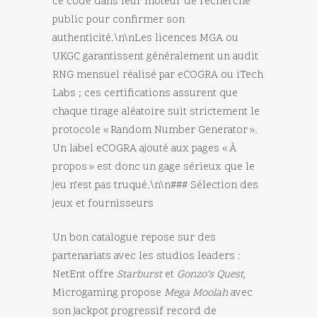
ce code dans leur moteur de recherche
public pour confirmer son
authenticité.\n\nLes licences MGA ou
UKGC garantissent généralement un audit
RNG mensuel réalisé par eCOGRA ou iTech
Labs ; ces certifications assurent que
chaque tirage aléatoire suit strictement le
protocole « Random Number Generator ».
Un label eCOGRA ajouté aux pages « À
propos » est donc un gage sérieux que le
jeu n’est pas truqué.\n\n### Sélection des
jeux et fournisseurs
Un bon catalogue repose sur des
partenariats avec les studios leaders :
NetEnt offre
Starburst
et
Gonzo’s Quest
,
Microgaming propose
Mega Moolah
avec
son jackpot progressif record de