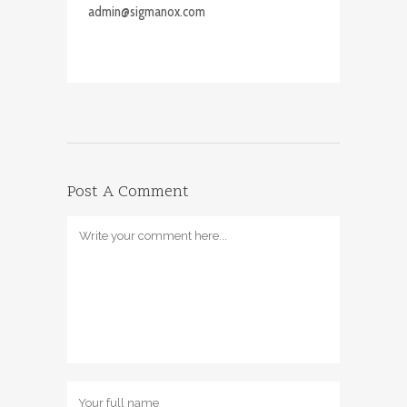
admin@sigmanox.com
Post A Comment