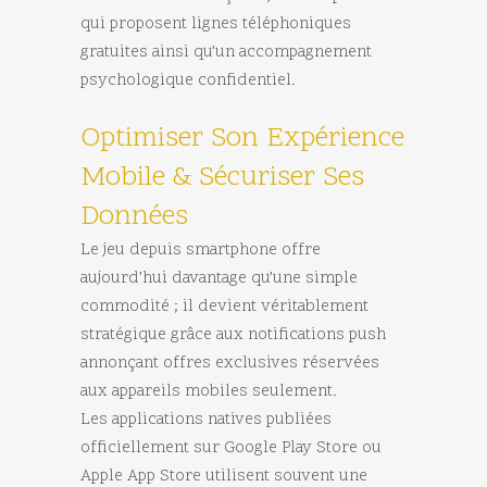
qui proposent lignes téléphoniques
gratuites ainsi qu’un accompagnement
psychologique confidentiel.
Optimiser Son Expérience
Mobile & Sécuriser Ses
Données
Le jeu depuis smartphone offre
aujourd’hui davantage qu’une simple
commodité ; il devient véritablement
stratégique grâce aux notifications push
annonçant offres exclusives réservées
aux appareils mobiles seulement.
Les applications natives publiées
officiellement sur Google Play Store ou
Apple App Store utilisent souvent une