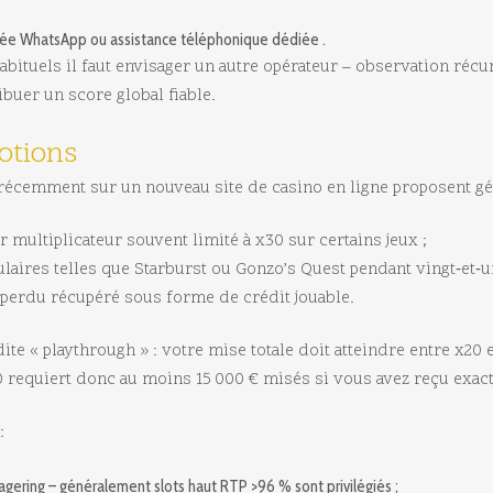
ntanée WhatsApp ou assistance téléphonique dédiée .
bituels il faut envisager un autre opérateur – observation réc
buer un score global fiable.
motions
écemment sur un nouveau site de casino en ligne proposent gén
r multiplicateur souvent limité à x30 sur certains jeux ;
laires telles que Starburst ou Gonzo’s Quest pendant vingt‑et‑un
 perdu récupéré sous forme de crédit jouable.
e « playthrough » : votre mise totale doit atteindre entre x20 et
 requiert donc au moins 15 000 € misés si vous avez reçu exac
:
 wagering – généralement slots haut RTP >96 % sont privilégiés ;