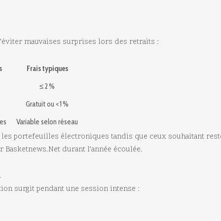
viter mauvaises surprises lors des retraits :
s
Frais typiques
≤ 2 %
Gratuit ou < 1 %
es
Variable selon réseau
t les portefeuilles électroniques tandis que ceux souhaitant r
r Basketnews.Net durant l’année écoulée.
n
ion surgit pendant une session intense :