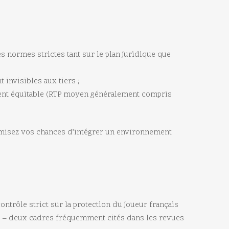
s normes strictes tant sur le plan juridique que
 invisibles aux tiers ;
ment équitable (RTP moyen généralement compris
imisez vos chances d’intégrer un environnement
contrôle strict sur la protection du joueur français
es – deux cadres fréquemment cités dans les revues