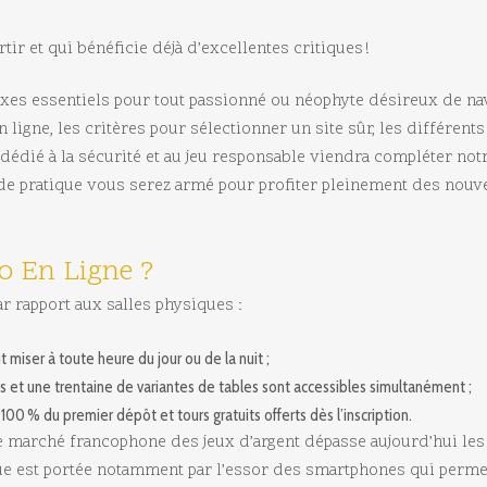
tir et qui bénéficie déjà d’excellentes critiques !
xes essentiels pour tout passionné ou néophyte désireux de n
igne, les critères pour sélectionner un site sûr, les différents
 dédié à la sécurité et au jeu responsable viendra compléter no
de pratique vous serez armé pour profiter pleinement des nouvel
o En Ligne ?
ar rapport aux salles physiques :
 miser à toute heure du jour ou de la nuit ;
tes et une trentaine de variantes de tables sont accessibles simultanément ;
00 % du premier dépôt et tours gratuits offerts dès l’inscription.
le marché francophone des jeux d’argent dépasse aujourd’hui les
ue est portée notamment par l’essor des smartphones qui perme