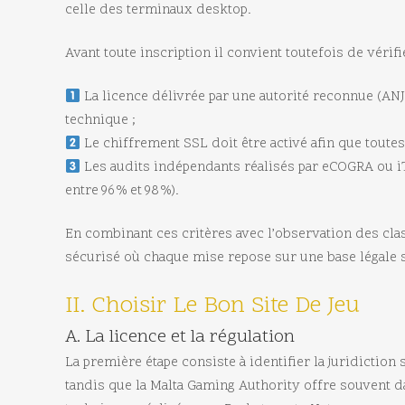
celle des terminaux desktop.
Avant toute inscription il convient toutefois de vérifi
La licence délivrée par une autorité reconnue (ANJ
technique ;
Le chiffrement SSL doit être activé afin que toutes
Les audits indépendants réalisés par eCOGRA ou i
entre 96 % et 98 %).
En combinant ces critères avec l’observation des c
sécurisé où chaque mise repose sur une base légale 
II. Choisir Le Bon Site De Jeu
A. La licence et la régulation
La première étape consiste à identifier la juridiction 
tandis que la Malta Gaming Authority offre souvent d