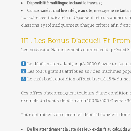
Disponibilité multilingue incluant le français ;
Canaux variés : chat live intégré au site, messagerie insta
Lorsque ces indicateurs dépassent leurs standards ha
classons systématiquement chaque critère afin d’attri
III : Les Bonus D’accueil Et Pro
Les nouveaux établissements comme celui présenté r
Le dépôt‑match allant jusqu’à 2000 € avec un facteu
Les tours gratuits attribués sur des machines popu
Le cash‑back quotidien offrant jusqu’à‑15 % du net
Ces offres s’accompagnent toujours d’une condition dit
exemple un bonus dépôt‑match 100 % /500 € avec x30
Pour optimiser votre premier dépôt il convient donc 
De lire attentivement la liste des jeux exclusifs au calcul du