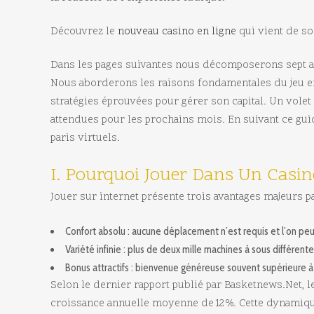
Découvrez le
nouveau casino en ligne
qui vient de sor
Dans les pages suivantes nous décomposerons sept a
Nous aborderons les raisons fondamentales du jeu en l
stratégies éprouvées pour gérer son capital. Un volet
attendues pour les prochains mois. En suivant ce gui
paris virtuels.
I. Pourquoi Jouer Dans Un Casin
Jouer sur internet présente trois avantages majeurs p
Confort absolu : aucune déplacement n’est requis et l’on peut
Variété infinie : plus de deux mille machines à sous différen
Bonus attractifs : bienvenue généreuse souvent supérieure à 1
Selon le dernier rapport publié par Basketnews.Net, 
croissance annuelle moyenne de 12 %. Cette dynamiq