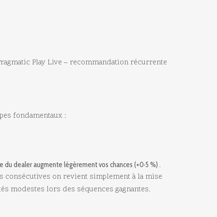
 Pragmatic Play Live – recommandation récurrente
ipes fondamentaux :
ble du dealer augmente légèrement vos chances (+0·5 %) .
s consécutives on revient simplement à la mise
nités modestes lors des séquences gagnantes.