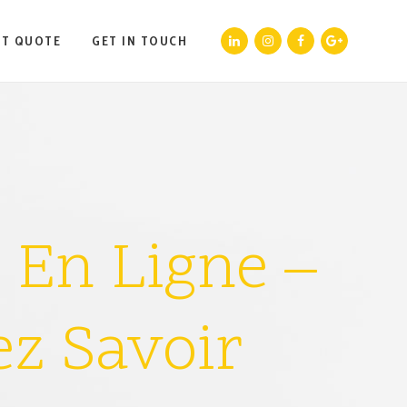
ST QUOTE
GET IN TOUCH
 En Ligne –
z Savoir