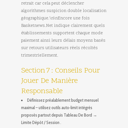
retrait car cela peut déclencher
algorithmes suspicion double localisation
géographique.\n\nEncore une fois
Basketnews.Net indique clairement quels
établissements supportent chaque mode
paiement ainsi leurs délais moyens basés
sur retours utilisateurs réels récoltés
trimestriellement.
Section 7 : Conseils Pour
Jouer De Manière
Responsable
Définissez préalablement budget mensuel
maximal ­– utilisez outils auto‑limit intégrés
proposés partout depuis Tableau De Bord →
Limite Dépôt / Session .