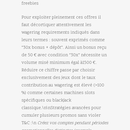
freebies
Pour exploiter pleinement ces offres il
faut décortiquer attentivement les
wagering requirements indiqués dans
leurs termes : souvent exprimés comme
“30x bonus + dépôt”. Ainsi un bonus reçu
de 50 € avec condition “30x” nécessite un
volume misé minimum égal à​1500 €.
Réduire ce chiffre passe par choisir
exclusivement des jeux dont le taux
contribution au wagering est élevé (>100
%) comme certaines machines slots
spécifiques ou blackjack
classique.\n\nStratégies avancées pour
cumuler plusieurs promos sans violer
T&C :\n
Créez vos comptes pendant périodes