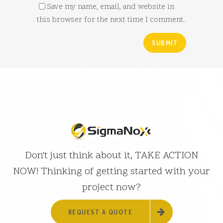
Save my name, email, and website in
this browser for the next time I comment.
Don't just think about it, TAKE ACTION
NOW! Thinking of getting started with your
project now?
REQUEST A QUOTE