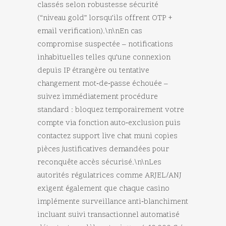
classés selon robustesse sécurité
(“niveau gold” lorsqu’ils offrent OTP +
email verification).\n\nEn cas
compromise suspectée – notifications
inhabituelles telles qu’une connexion
depuis IP étrangère ou tentative
changement mot‑de‑passe échouée –
suivez immédiatement procédure
standard : bloquez temporairement votre
compte via fonction auto‑exclusion puis
contactez support live chat muni copies
pièces justificatives demandées pour
reconquête accès sécurisé.\n\nLes
autorités régulatrices comme ARJEL/ANJ
exigent également que chaque casino
implémente surveillance anti‑blanchiment
incluant suivi transactionnel automatisé