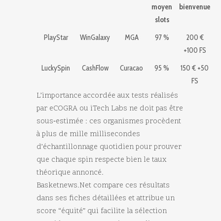
moyen
bienvenue
slots
PlayStar
WinGalaxy
MGA
97 %
200 €
+100 FS
LuckySpin
CashFlow
Curacao
95 %
150 € +50
FS
L’importance accordée aux tests réalisés
par eCOGRA ou iTech Labs ne doit pas être
sous‑estimée : ces organismes procèdent
à plus de mille millisecondes
d’échantillonnage quotidien pour prouver
que chaque spin respecte bien le taux
théorique annoncé.
Basketnews.Net compare ces résultats
dans ses fiches détaillées et attribue un
score “équité” qui facilite la sélection