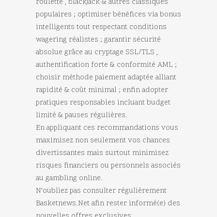
roulette , blackjack & autres classiques
populaires ; optimiser bénéfices via bonus
intelligents tout respectant conditions
wagering réalistes ; garantir sécurité
absolue grâce au cryptage SSL/TLS ,
authentification forte & conformité AML ;
choisir méthode paiement adaptée alliant
rapidité & coût minimal ; enfin adopter
pratiques responsables incluant budget
limité & pauses régulières.
En appliquant ces recommandations vous
maximisez non seulement vos chances
divertissantes mais surtout minimisez
risques financiers ou personnels associés
au gambling online.
N’oubliez pas consulter régulièrement
Basketnews.Net afin rester informé(e) des
nouvelles offres exclusives ,