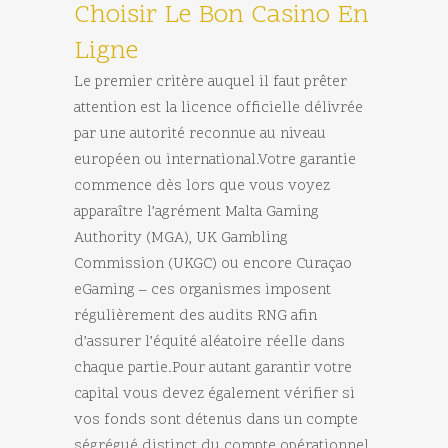
Choisir Le Bon Casino En
Ligne
Le premier critère auquel il faut prêter
attention est la licence officielle délivrée
par une autorité reconnue au niveau
européen ou international.Votre garantie
commence dès lors que vous voyez
apparaître l’agrément Malta Gaming
Authority (MGA), UK Gambling
Commission (UKGC) ou encore Curaçao
eGaming – ces organismes imposent
régulièrement des audits RNG afin
d’assurer l’équité aléatoire réelle dans
chaque partie.Pour autant garantir votre
capital vous devez également vérifier si
vos fonds sont détenus dans un compte
ségrégué distinct du compte opérationnel