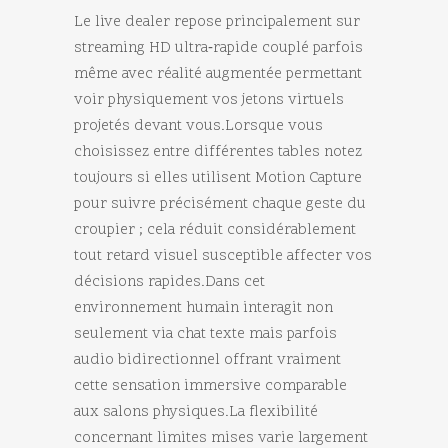
Le live dealer repose principalement sur
streaming HD ultra‑rapide couplé parfois
même avec réalité augmentée permettant
voir physiquement vos jetons virtuels
projetés devant vous.Lorsque vous
choisissez entre différentes tables notez
toujours si elles utilisent Motion Capture
pour suivre précisément chaque geste du
croupier ; cela réduit considérablement
tout retard visuel susceptible affecter vos
décisions rapides.Dans cet
environnement humain interagit non
seulement via chat texte mais parfois
audio bidirectionnel offrant vraiment
cette sensation immersive comparable
aux salons physiques.La flexibilité
concernant limites mises varie largement