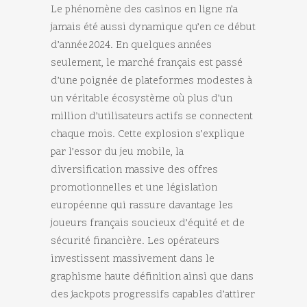
Le phénomène des casinos en ligne n’a
jamais été aussi dynamique qu’en ce début
d’année 2024. En quelques années
seulement, le marché français est passé
d’une poignée de plateformes modestes à
un véritable écosystème où plus d’un
million d’utilisateurs actifs se connectent
chaque mois. Cette explosion s’explique
par l’essor du jeu mobile, la
diversification massive des offres
promotionnelles et une législation
européenne qui rassure davantage les
joueurs français soucieux d’équité et de
sécurité financière. Les opérateurs
investissent massivement dans le
graphisme haute définition ainsi que dans
des jackpots progressifs capables d’attirer