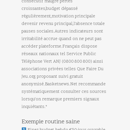
consécutif malgré pertes
croissantes,budget dépassé
régulièrement,motivation principale
devenir revenu principal,l’absence totale
pauses sociales.Autres indicateurs sont
irritabilité accrue quand on ne peut pas
accéder plateforme.Français dispose
réseaux nationaux tel Service Public
Téléphone Vert ANJ (0800 800 800) ainsi
associations privées telles Que Faire Du
Jeu.org proposant suivi gratuit
anonymisé.Basketnews.Net recommande
systématiquement consulter ces sources
lorsqu’on remarque premiers signaux
inquiétants.*
Exemple routine saine