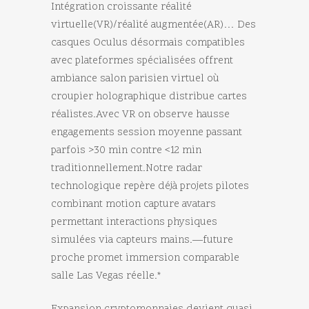
Intégration croissante réalité
virtuelle(VR)/réalité augmentée(AR)… Des
casques Oculus désormais compatibles
avec plateformes spécialisées offrent
ambiance salon parisien virtuel où
croupier holographique distribue cartes
réalistes.Avec VR on observe hausse
engagements session moyenne passant
parfois >30 min contre <12 min
traditionnellement.Notre radar
technologique repère déjà projets pilotes
combinant motion capture avatars
permettant interactions physiques
simulées via capteurs mains.—future
proche promet immersion comparable
salle Las Vegas réelle.*