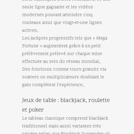
seule ligne gagnante et les vidéos
modernes pouvant atteindre cinq
rouleaux ainsi que vingt‑et‑une lignes
actives。
Les jackpots progressifs tels que « Mega
Fortune » augmentent grâce à un petit
prélèvement prélevé sur chaque mise
effectuée au sein du réseau mondial。
Des fonctions comme tours gratuits via
scatters ou multiplicateurs doublant le
gain complètent l’expérience。
Jeux de table : blackjack, roulette
et poker
Le tableau classique comprend blackjack
traditionnel mais aussi variantes très