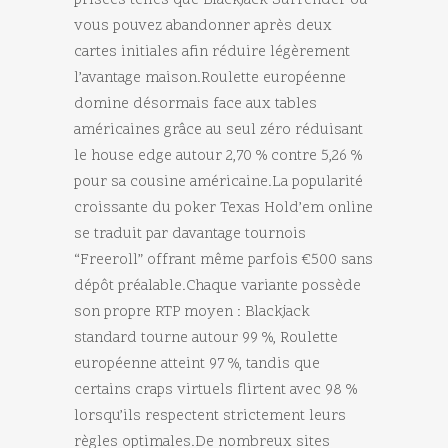
prisées telles que Blackjack Surrender où
vous pouvez abandonner après deux
cartes initiales afin réduire légèrement
l’avantage maison.Roulette européenne
domine désormais face aux tables
américaines grâce au seul zéro réduisant
le house edge autour 2,70 % contre 5,26 %
pour sa cousine américaine.La popularité
croissante du poker Texas Hold’em online
se traduit par davantage tournois
“Freeroll” offrant même parfois €500 sans
dépôt préalable.Chaque variante possède
son propre RTP moyen : Blackjack
standard tourne autour 99 %, Roulette
européenne atteint 97 %, tandis que
certains craps virtuels flirtent avec 98 %
lorsqu’ils respectent strictement leurs
règles optimales.De nombreux sites