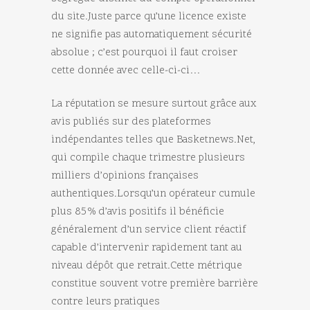
du site.Juste parce qu’une licence existe
ne signifie pas automatiquement sécurité
absolue ; c’est pourquoi il faut croiser
cette donnée avec celle-ci-ci…
La réputation se mesure surtout grâce aux
avis publiés sur des plateformes
indépendantes telles que Basketnews.Net,
qui compile chaque trimestre plusieurs
milliers d’opinions françaises
authentiques.Lorsqu’un opérateur cumule
plus 85 % d’avis positifs il bénéficie
généralement d’un service client réactif
capable d’intervenir rapidement tant au
niveau dépôt que retrait.Cette métrique
constitue souvent votre première barrière
contre leurs pratiques