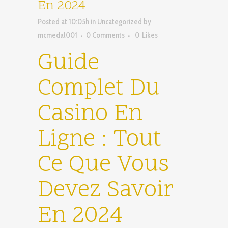
En 2024
Posted at 10:05h
in
Uncategorized
by
mcmedal001
0 Comments
0
Likes
Guide
Complet Du
Casino En
Ligne : Tout
Ce Que Vous
Devez Savoir
En 2024