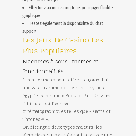
Effectuez au moins cinq tours pour juger fluidité
graphique
Testez également la disponibilité du chat
support
Les Jeux De Casino Les
Plus Populaires
Machines à sous : thèmes et
fonctionnalités
Les machines à sous offrent aujourd’hui
une vaste gamme de thèmes – mythes
égyptiens comme « Book of Ra », univers
futuristes ou licences
cinématographiques telles que « Game of
Thrones™ ».
On distingue deux types majeurs :les
slots classiques à trois rouleaux avec une