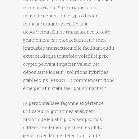
Expansion cryptomonnaies devient quasi
incontournable.Sur certains sites
nouvelle génération crypto devient
monnaie unique acceptée tant
dépôt/retrait.Quête transparence profite
grandement car blockchain rend trace
immuable transactionnelle facilitant audit
externe.Risque toutefois volatilité prix
crypto pouvant impacter valeur net
dépositaire joueur ; solutions hybrides
stablecoins (€USDT…) commencent donc
émerger afin stabiliser pouvoir achat.*
IA personnalisée façonne expérience
utilisateur.Algorithmes analysent
historique jeu afin proposer promos
ciblées réellement pertinentes plutôt
génériques.Même détection fraude