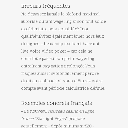
Erreurs fréquentes
Ne dépassez jamais le plafond maximal
autorisé durant wagering sinon tout solde
excédentaire sera considéré “non
qualifié”.Évitez également jouer hors jeux
désignés – beaucoup excluent baccarat
live voire video poker – car cela ne
contribue pas au compteur wagering
entraînant stagnation prolongée.Vous
risquez aussi involontairement perdre
droit au cashback si vous clôturez votre
compte avant période calculatrice définie.​
Exemples concrets français
• Le nouveau
nouveau casino en ligne
france
“Starlight Vegas” propose
actuellement ‑ dépôt minimum €20 ‑