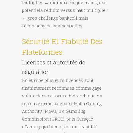
multiplier ↔️ moindre risque mais gains
potentiels réduits versus haut multiplier
↔️ gros challenge bankroll mais
récompenses exponentielles.
Sécurité Et Fiabilité Des
Plateformes
Licences et autorités de
régulation
En Europe plusieurs licences sont
unanimement reconnues comme gage
solide.dans cet ordre hiérarchique on
retrouve principalement Malta Gaming
Authority (MGA), UK Gambling
Commission (UKGC), puis Curaçao
eGaming qui bien qu’offrant rapidité