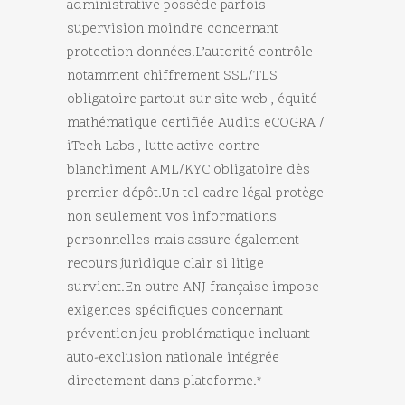
administrative possède parfois
supervision moindre concernant
protection données.L’autorité contrôle
notamment chiffrement SSL/TLS
obligatoire partout sur site web , équité
mathématique certifiée Audits eCOGRA /
iTech Labs , lutte active contre
blanchiment AML/KYC obligatoire dès
premier dépôt.Un tel cadre légal protège
non seulement vos informations
personnelles mais assure également
recours juridique clair si litige
survient.En outre ANJ française impose
exigences spécifiques concernant
prévention jeu problématique incluant
auto-exclusion nationale intégrée
directement dans plateforme.*