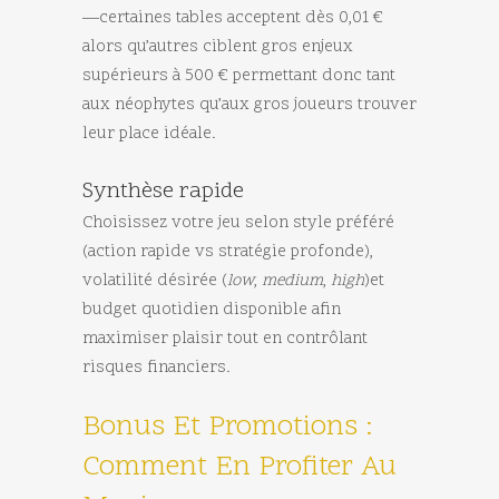
—certaines tables acceptent dès 0,01 €
alors qu’autres ciblent gros enjeux
supérieurs à 500 € permettant donc tant
aux néophytes qu’aux gros joueurs trouver
leur place idéale.​
Synthèse rapide
Choisissez votre jeu selon style préféré
(action rapide vs stratégie profonde),
volatilité désirée (
low
,
medium
,
high
)​et
budget quotidien disponible afin
maximiser plaisir tout en contrôlant
risques financiers.
Bonus Et Promotions :
Comment En Profiter Au