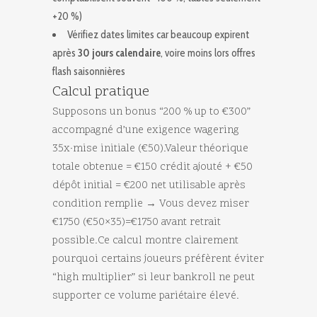
+20 %)
Vérifiez dates limites car beaucoup expirent
après
30 jours calendaire
, voire moins lors offres
flash saisonnières
Calcul pratique
Supposons un bonus “200 % up to €300”
accompagné d’une exigence wagering
35x·mise initiale (€50).Valeur théorique
totale obtenue = €150 crédit ajouté + €50
dépôt initial = €200 net utilisable après
condition remplie → Vous devez miser
€1750 (€50×35)=€1750 avant retrait
possible.Ce calcul montre clairement
pourquoi certains joueurs préfèrent éviter
“high multiplier” si leur bankroll ne peut
supporter ce volume pariétaire élevé.​