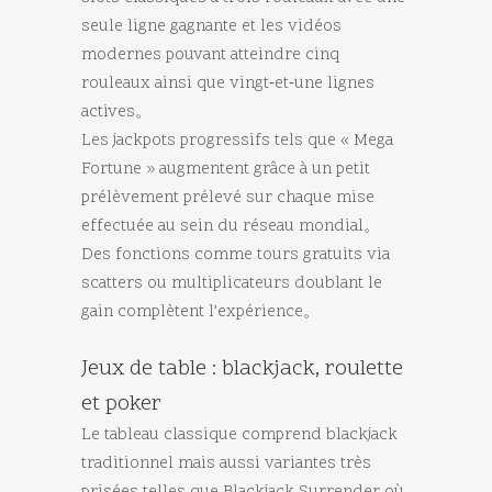
seule ligne gagnante et les vidéos
modernes pouvant atteindre cinq
rouleaux ainsi que vingt‑et‑une lignes
actives。
Les jackpots progressifs tels que « Mega
Fortune » augmentent grâce à un petit
prélèvement prélevé sur chaque mise
effectuée au sein du réseau mondial。
Des fonctions comme tours gratuits via
scatters ou multiplicateurs doublant le
gain complètent l’expérience。
Jeux de table : blackjack, roulette
et poker
Le tableau classique comprend blackjack
traditionnel mais aussi variantes très