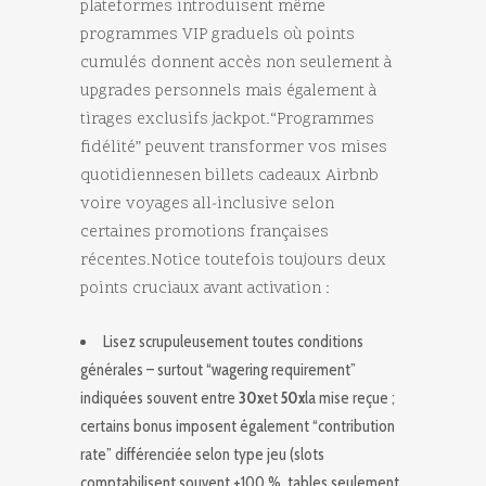
plateformes introduisent même
programmes VIP graduels où points
cumulés donnent accès non seulement à
upgrades personnels mais également à
tirages exclusifs jackpot.“Programmes
fidélité” peuvent transformer vos mises
quotidiennes​en billets cadeaux Airbnb
voire voyages all-inclusive selon
certaines promotions françaises
récentes.Notice toutefois toujours deux
points cruciaux avant activation :
Lisez scrupuleusement toutes conditions
générales – surtout “wagering requirement”
indiquées souvent entre
30x
et
50x
la mise reçue ;
certains bonus imposent également “contribution
rate” différenciée selon type jeu (slots
comptabilisent souvent +100 %, tables seulement