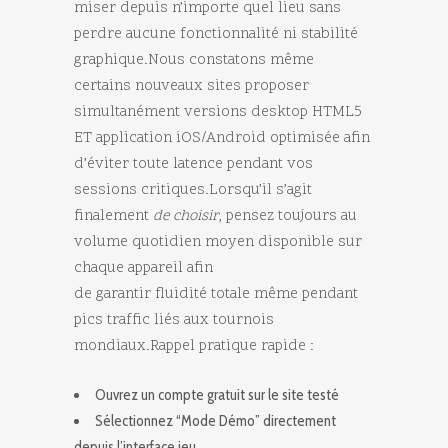
miser depuis n’importe quel lieu sans
perdre aucune fonctionnalité ni stabilité
graphique.Nous constatons même
certains nouveaux sites proposer
simultanément versions desktop HTML5
ET application iOS/Android optimisée afin
d’éviter toute latence pendant vos
sessions critiques.Lorsqu’il s’agit
finalement
de choisir
, pensez toujours au
volume quotidien moyen disponible sur
chaque appareil afin
de garantir fluidité totale même pendant
pics traffic liés aux tournois
mondiaux.Rappel pratique rapide :
Ouvrez un compte gratuit sur le site testé
Sélectionnez “Mode Démo” directement
depuis l’interface jeu