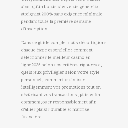
ainsi qu’un bonus bienvenue généreux
atteignant 200 % sans exigence minimale
pendant toute la première semaine
d’inscription.​
Dans ce guide complet nous décortiquons
chaque étape essentielle : comment
sélectionner le meilleur casino en
ligne 2026 selon nos critères rigoureux ,
quels jeux privilégier selon votre style
personnel , comment optimiser
intelligemment vos promotions tout en
sécurisant vos transactions , puis enfin
comment jouer responsablement afin
d’allier plaisir durable et maîtrise
financière.