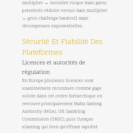
multiplier ↔️ moindre risque mais gains
potentiels réduits versus haut multiplier
↔️ gros challenge bankroll mais
récompenses exponentielles.
Sécurité Et Fiabilité Des
Plateformes
Licences et autorités de
régulation
En Europe plusieurs licences sont
unanimement reconnues comme gage
solide.dans cet ordre hiérarchique on
retrouve principalement Malta Gaming
Authority (MGA), UK Gambling
Commission (UKGC), puis Curaçao
eGaming qui bien qu’offrant rapidité