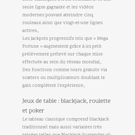
seule ligne gagnante et les vidéos
modernes pouvant atteindre cinq
rouleaux ainsi que vingt‑et‑une lignes
actives。
Les jackpots progressifs tels que « Mega
Fortune » augmentent grâce à un petit
prélèvement prélevé sur chaque mise
effectuée au sein du réseau mondial。
Des fonctions comme tours gratuits via
scatters ou multiplicateurs doublant le
gain complètent l’expérience。
Jeux de table : blackjack, roulette
et poker
Le tableau classique comprend blackjack
traditionnel mais aussi variantes très