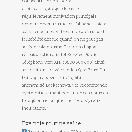
consécutif malgré pertes
croissantes,budget dépassé
régulièrement,motivation principale
devenir revenu principal,l’absence totale
pauses sociales.Autres indicateurs sont
irritabilité accrue quand on ne peut pas
accéder plateforme.Français dispose
réseaux nationaux tel Service Public
Téléphone Vert ANJ (0800 800 800) ainsi
associations privées telles Que Faire Du
Jeu.org proposant suivi gratuit
anonymisé.Basketnews.Net recommande
systématiquement consulter ces sources
lorsqu’on remarque premiers signaux
inquiétants.*
Exemple routine saine