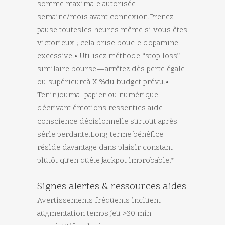
somme maximale autorisée
semaine/mois avant connexion.Prenez
pause toutesles heures même si vous êtes
victorieux ; cela brise boucle dopamine
excessive.• Utilisez méthode “stop loss”
similaire bourse — arrêtez dès perte égale
ou supérieureà X %du budget prévu.•
Tenir journal papier ou numérique
décrivant émotions ressenties aide
conscience décisionnelle surtout après
série perdante.Long terme bénéfice
réside davantage dans plaisir constant
plutôt qu’en quête jackpot improbable.*
Signes alertes & ressources aides
Avertissements fréquents incluent
augmentation temps jeu >30 min