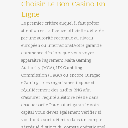
Choisir Le Bon Casino En
Ligne
Le premier critère auquel il faut prêter
attention est la licence officielle délivrée
par une autorité reconnue au niveau
européen ou international.Votre garantie
commence dès lors que vous voyez
apparaître l’agrément Malta Gaming
Authority (MGA), UK Gambling
Commission (UKGC) ou encore Curaçao
eGaming – ces organismes imposent
régulièrement des audits RNG afin
d’assurer l’équité aléatoire réelle dans
chaque partie.Pour autant garantir votre
capital vous devez également vérifier si
vos fonds sont détenus dans un compte
ségrégué distinct du compte opérationnel