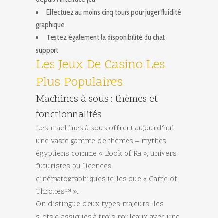
Effectuez au moins cinq tours pour juger fluidité
graphique
Testez également la disponibilité du chat
support
Les Jeux De Casino Les
Plus Populaires
Machines à sous : thèmes et
fonctionnalités
Les machines à sous offrent aujourd’hui
une vaste gamme de thèmes – mythes
égyptiens comme « Book of Ra », univers
futuristes ou licences
cinématographiques telles que « Game of
Thrones™ ».
On distingue deux types majeurs :les
slots classiques à trois rouleaux avec une