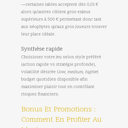
—certaines tables acceptent dès 0,01 €
alors qu’autres ciblent gros enjeux
supérieurs à 500 € permettant donc tant
aux néophytes qu’aux gros joueurs trouver
leur place idéale.​
Synthèse rapide
Choisissez votre jeu selon style préféré
(action rapide vs stratégie profonde),
volatilité désirée (
low
,
medium
,
high
)​et
budget quotidien disponible afin
maximiser plaisir tout en contrôlant
risques financiers.
Bonus Et Promotions :
Comment En Profiter Au