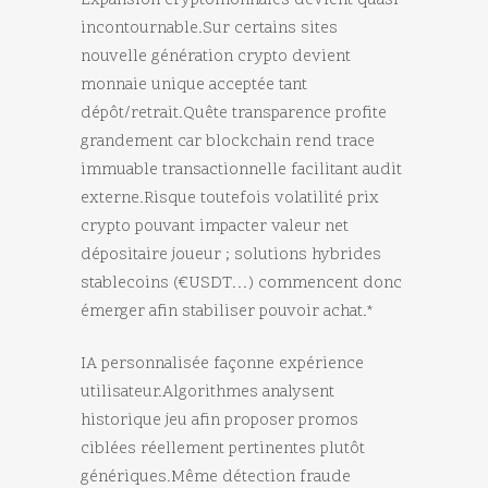
Expansion cryptomonnaies devient quasi
incontournable.Sur certains sites
nouvelle génération crypto devient
monnaie unique acceptée tant
dépôt/retrait.Quête transparence profite
grandement car blockchain rend trace
immuable transactionnelle facilitant audit
externe.Risque toutefois volatilité prix
crypto pouvant impacter valeur net
dépositaire joueur ; solutions hybrides
stablecoins (€USDT…) commencent donc
émerger afin stabiliser pouvoir achat.*
IA personnalisée façonne expérience
utilisateur.Algorithmes analysent
historique jeu afin proposer promos
ciblées réellement pertinentes plutôt
génériques.Même détection fraude