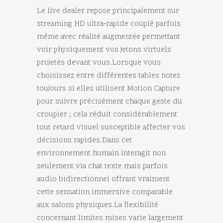
Le live dealer repose principalement sur
streaming HD ultra‑rapide couplé parfois
même avec réalité augmentée permettant
voir physiquement vos jetons virtuels
projetés devant vous.Lorsque vous
choisissez entre différentes tables notez
toujours si elles utilisent Motion Capture
pour suivre précisément chaque geste du
croupier ; cela réduit considérablement
tout retard visuel susceptible affecter vos
décisions rapides.Dans cet
environnement humain interagit non
seulement via chat texte mais parfois
audio bidirectionnel offrant vraiment
cette sensation immersive comparable
aux salons physiques.La flexibilité
concernant limites mises varie largement