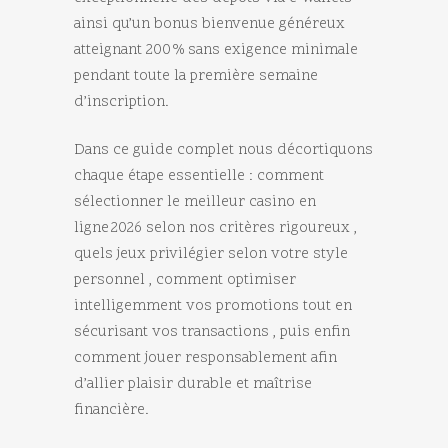
ainsi qu’un bonus bienvenue généreux
atteignant 200 % sans exigence minimale
pendant toute la première semaine
d’inscription.​
Dans ce guide complet nous décortiquons
chaque étape essentielle : comment
sélectionner le meilleur casino en
ligne 2026 selon nos critères rigoureux ,
quels jeux privilégier selon votre style
personnel , comment optimiser
intelligemment vos promotions tout en
sécurisant vos transactions , puis enfin
comment jouer responsablement afin
d’allier plaisir durable et maîtrise
financière.