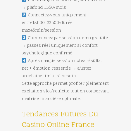
Fixez budget hebdo €50·jour ouvrable
→ plafond £350/mois
Connectez-vous uniquement
entre18h00–22h00·durée
max45min/session
Commencez par session démo gratuite
→ passez réel uniquement si confort
psychologique confirmé
Après chaque session notez résultat
net + émotion ressentie → ajustez
prochaine limite si besoin
Cette approche permet profiter pleinement
excitation slot/roulette tout en conservant
maîtrise financière optimale.
Tendances Futures Du
Casino Online France