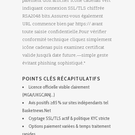
paiement doit afficher icône cadenas vert
indiquant connexion SSL/TLS chiffrée
RSA2048 bits.Assurez-vous également
URL commence bien par https:// avant
toute saisie confidentielle.Pour vérifier
conformité technique cliquez simplement
icône cadenas puis examinez certificat
valide jusqu’à date future.—simple geste
évitant phishing sophistiqué.*
POINTS CLÉS RÉCAPITULATIFS
Licence officielle visible clairement
(MGA/UKGC/ANJ…)
Avis positifs ≥85 % sur sites indépendants tel
Basketnews.Net
Cryptage SSL/TLS actif & politique KYC stricte
Options paiement variées & temps traitement
rapides