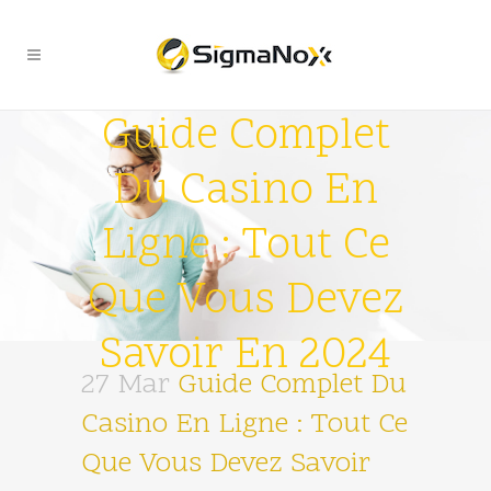
Guide Complet
Du Casino En
Ligne : Tout Ce
Que Vous Devez
Savoir En 2024
27 Mar
Guide Complet Du
Casino En Ligne : Tout Ce
Que Vous Devez Savoir