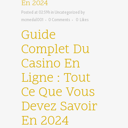
En 2024
Posted at 02:59h
in
Uncategorized
by
mcmedal001
0 Comments
0
Likes
Guide
Complet Du
Casino En
Ligne : Tout
Ce Que Vous
Devez Savoir
En 2024