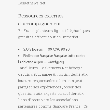
Basketnews.Net .
Ressources externes
d’accompagnement
En France plusieurs lignes téléphoniques
gratuites offrent soutien immédiat :
S.O.S Joueurs → 09 72 90 90 90
Fédération Française Française Lutte contre
l’Addiction au Jeu → www.fgj.org
Par ailleurs , Basketnews.Net héberge
depuis début année un forum dédié aux
joueurs responsables où chacun peut
partager ses expériences , poser des
questions aux experts ou accéder aux
liens directs vers les associations
partenaires comme GamCare France . Ce