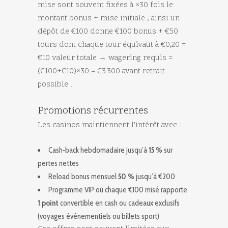
mise sont souvent fixées à ×30 fois le
montant bonus + mise initiale ; ainsi un
dépôt de €100 donne €100 bonus + €50
tours dont chaque tour équivaut à €0,20 =
€10 valeur totale → wagering requis =
(€100+€10)×30 = €3 300 avant retrait
possible .
Promotions récurrentes
Les casinos maintiennent l’intérêt avec :
Cash‑back hebdomadaire jusqu’à
15 %
sur
pertes nettes
Reload bonus mensuel
50 %
jusqu’à €200
Programme VIP où chaque €100 misé rapporte
1 point
convertible en cash ou cadeaux exclusifs
(voyages événementiels ou billets sport)