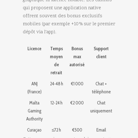
graphique ni latence notable. Les casinos
qui proposent une application native
offrent souvent des bonus exclusifs
mobiles (par exemple +10 % sur le premier
dépôt via l’app).
Licence
Temps
Bonus
Support
moyen
max
client
de
autorisé
retrait
ANJ
24‑48 h
€1 000
Chat +
(France)
téléphone
Malta
12‑24 h
€2 000
Chat
Gaming
uniquement
Authority
Curaçao
≤72 h
€500
Email