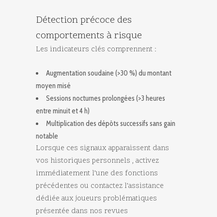
Détection précoce des
comportements à risque
Les indicateurs clés comprennent :
Augmentation soudaine (>30 %) du montant
moyen misé
Sessions nocturnes prolongées (>3 heures
entre minuit et 4 h)
Multiplication des dépôts successifs sans gain
notable
Lorsque ces signaux apparaissent dans
vos historiques personnels , activez
immédiatement l’une des fonctions
précédentes ou contactez l’assistance
dédiée aux joueurs problématiques
présentée dans nos revues