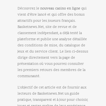
Découvrez le
nouveau casino en ligne
qui
vient d’être lancé et qui offre des bonus
attractifs pour les joueurs français.
Basketnews.Net, site de revue et de
classement indépendant, a déjà testé la
plateforme et publie une analyse détaillée
des conditions de mise, du catalogue de
jeux et du service client. Le lien ci‑dessus
dirige directement vers la page de
présentation où vous pourrez consulter
les premiers retours des membres de la
communauté.
L’objectif de cet article est de fournir aux
lecteurs de Basketnews.Net un guide
pratique, transparent et à jour pour choisir,