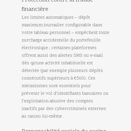
Protection contre la fraude
financière
Les limites automatiques – dépôt
maximum journalier configurable dans
votre tableau personnel – empêchent toute
surcharge accidentelle du portefeuille
électronique ; certaines plateformes
offrent aussi des alertes SMS ou e‑mail
dès qu’une activité inhabituelle est
détectée (par exemple plusieurs dépôts
consécutifs supérieurs à €500). Ces
mécanismes sont essentiels pour
prévenir le vol d’identifiants bancaires ou
l’exploitation abusive des comptes
inactifs par des cybercriminels externes
au casino lui‑même .