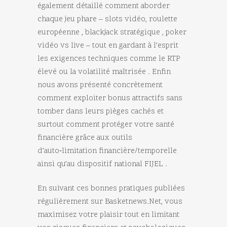
également détaillé comment aborder
chaque jeu phare – slots vidéo, roulette
européenne , blackjack stratégique , poker
vidéo vs live – tout en gardant à l’esprit
les exigences techniques comme le RTP
élevé ou la volatilité maîtrisée . Enfin
nous avons présenté concrètement
comment exploiter bonus attractifs sans
tomber dans leurs pièges cachés et
surtout comment protéger votre santé
financière grâce aux outils
d’auto‑limitation financière/temporelle
ainsi qu’au dispositif national FIJEL .
En suivant ces bonnes pratiques publiées
régulièrement sur Basketnews.Net, vous
maximisez votre plaisir tout en limitant