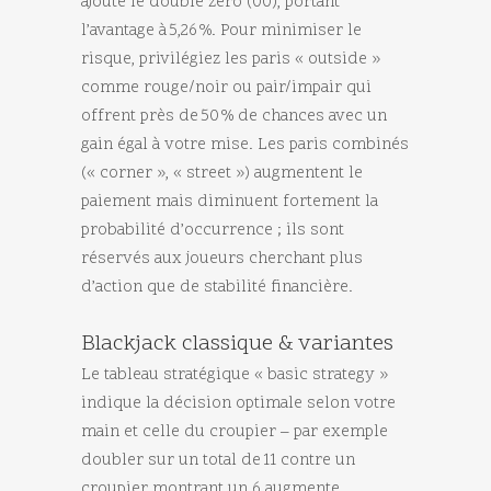
ajoute le double zéro (00), portant
l’avantage à 5,26 %. Pour minimiser le
risque, privilégiez les paris « outside »
comme rouge/noir ou pair/impair qui
offrent près de 50 % de chances avec un
gain égal à votre mise. Les paris combinés
(« corner », « street ») augmentent le
paiement mais diminuent fortement la
probabilité d’occurrence ; ils sont
réservés aux joueurs cherchant plus
d’action que de stabilité financière.
Blackjack classique & variantes
Le tableau stratégique « basic strategy »
indique la décision optimale selon votre
main et celle du croupier – par exemple
doubler sur un total de 11 contre un
croupier montrant un 6 augmente