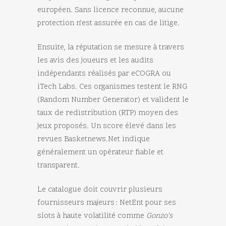
européen. Sans licence reconnue, aucune
protection n’est assurée en cas de litige.
Ensuite, la réputation se mesure à travers
les avis des joueurs et les audits
indépendants réalisés par eCOGRA ou
iTech Labs. Ces organismes testent le RNG
(Random Number Generator) et valident le
taux de redistribution (RTP) moyen des
jeux proposés. Un score élevé dans les
revues Basketnews.Net indique
généralement un opérateur fiable et
transparent.
Le catalogue doit couvrir plusieurs
fournisseurs majeurs : NetEnt pour ses
slots à haute volatilité comme
Gonzo’s