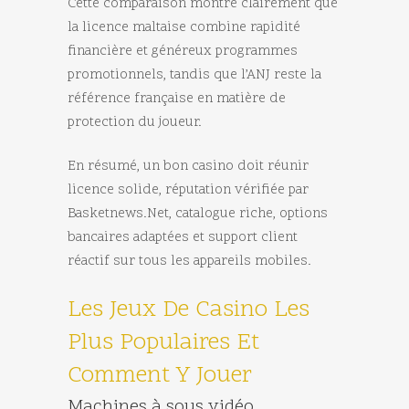
Cette comparaison montre clairement que
la licence maltaise combine rapidité
financière et généreux programmes
promotionnels, tandis que l’ANJ reste la
référence française en matière de
protection du joueur.
En résumé, un bon casino doit réunir
licence solide, réputation vérifiée par
Basketnews.Net, catalogue riche, options
bancaires adaptées et support client
réactif sur tous les appareils mobiles.
Les Jeux De Casino Les
Plus Populaires Et
Comment Y Jouer
Machines à sous vidéo