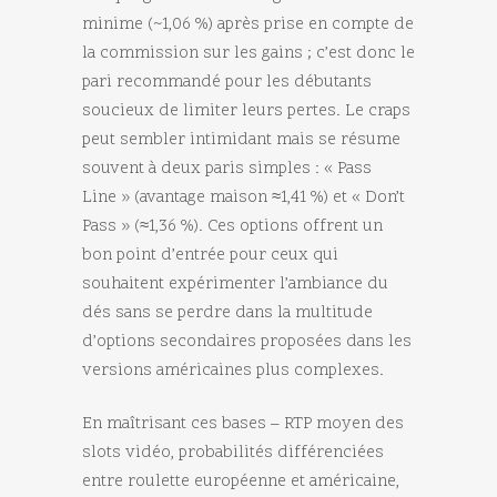
minime (~1,06 %) après prise en compte de
la commission sur les gains ; c’est donc le
pari recommandé pour les débutants
soucieux de limiter leurs pertes. Le craps
peut sembler intimidant mais se résume
souvent à deux paris simples : « Pass
Line » (avantage maison ≈1,41 %) et « Don’t
Pass » (≈1,36 %). Ces options offrent un
bon point d’entrée pour ceux qui
souhaitent expérimenter l’ambiance du
dés sans se perdre dans la multitude
d’options secondaires proposées dans les
versions américaines plus complexes.
En maîtrisant ces bases – RTP moyen des
slots vidéo, probabilités différenciées
entre roulette européenne et américaine,