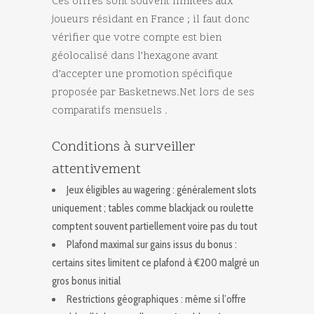
Ces offres sont souvent limitées aux
joueurs résidant en France ; il faut donc
vérifier que votre compte est bien
géolocalisé dans l’hexagone avant
d’accepter une promotion spécifique
proposée par Basketnews.Net lors de ses
comparatifs mensuels .
Conditions à surveiller
attentivement
Jeux éligibles au wagering : généralement slots
uniquement ; tables comme blackjack ou roulette
comptent souvent partiellement voire pas du tout
Plafond maximal sur gains issus du bonus :
certains sites limitent ce plafond à €200 malgré un
gros bonus initial
Restrictions géographiques : même si l’offre