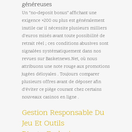
généreuses
Un “no‑deposit bonus” affichant une
exigence ×200 ou plus est généralement
inutile car il nécessite plusieurs milliers
d’euros misés avant toute possibilité de
retrait réel ; ces conditions abusives sont
signalées systématiquement dans nos
revues sur Basketnews.Net, où nous
attribuons une note rouge aux promotions
jugées déloyales . Toujours comparer
plusieurs offres avant de déposer afin
d’éviter ce piège courant chez certains
nouveaux casinos en ligne .
Gestion Responsable Du
Jeu Et Outils