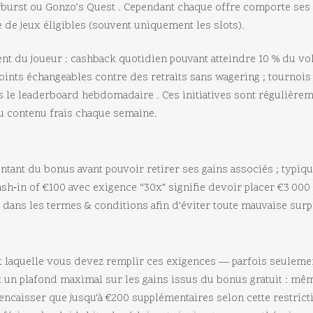
rburst ou Gonzo’s Quest . Cependant chaque offre comporte ses
te de jeux éligibles (souvent uniquement les slots).
t du joueur : cashback quotidien pouvant atteindre 10 % du vo
ts échangeables contre des retraits sans wagering ; tournois ex
 le leaderboard hebdomadaire . Ces initiatives sont régulièremen
u contenu frais chaque semaine.
tant du bonus avant pouvoir retirer ses gains associés ; typiqu
ash‑in of €100 avec exigence “30x” signifie devoir placer €3 00
s dans les termes & conditions afin d’éviter toute mauvaise surp
 laquelle vous devez remplir ces exigences — parfois seulement 
 un plafond maximal sur les gains issus du bonus gratuit : mê
 encaisser que jusqu’à €200 supplémentaires selon cette restricti