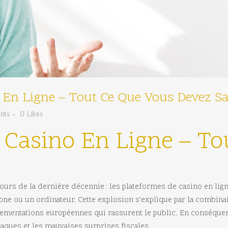
En Ligne – Tout Ce Que Vous Devez Sa
nts
0
Likes
Casino En Ligne – To
urs de la dernière décennie : les plateformes de casino en lign
one ou un ordinateur. Cette explosion s’explique par la combinai
ementations européennes qui rassurent le public. En conséquence, 
rnaques et les mauvaises surprises fiscales.