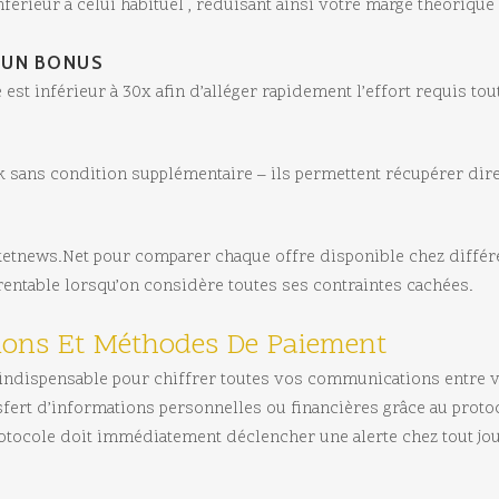
érieur à celui habituel , réduisant ainsi votre marge théorique 
D’UN BONUS
est inférieur à 30x afin d’alléger rapidement l’effort requis to
k sans condition supplémentaire – ils permettent récupérer dir
etnews.Net pour comparer chaque offre disponible chez différent
rentable lorsqu’on considère toutes ses contraintes cachées.
ctions Et Méthodes De Paiement
 indispensable pour chiffrer toutes vos communications entre vot
sfert d’informations personnelles ou financières grâce au protoc
protocole doit immédiatement déclencher une alerte chez tout j