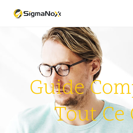
Guide Comp
Tout Ce