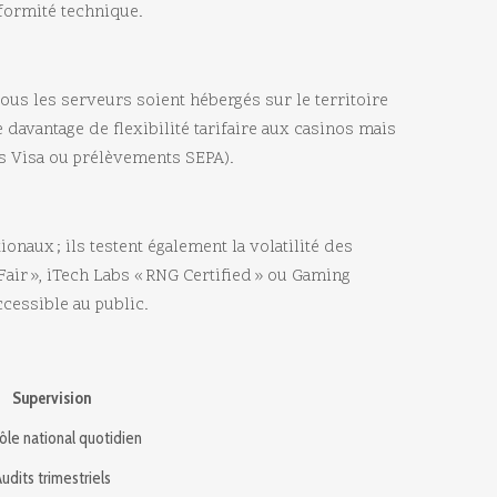
nformité technique.
ous les serveurs soient hébergés sur le territoire
davantage de flexibilité tarifaire aux casinos mais
s Visa ou prélèvements SEPA).
naux ; ils testent également la volatilité des
air », iTech Labs « RNG Certified » ou Gaming
cessible au public.
Supervision
ôle national quotidien
udits trimestriels