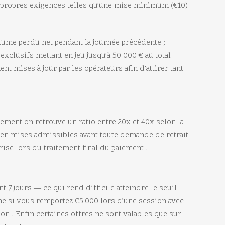
 propres exigences telles qu’une mise minimum (€10)
lume perdu net pendant la journée précédente ;
clusifs mettant en jeu jusqu’à 50 000 € au total
t mises à jour par les opérateurs afin d’attirer tant
ement on retrouve un ratio entre 20x et 40x selon la
0 en mises admissibles avant toute demande de retrait
rise lors du traitement final du paiement .
7 jours — ce qui rend difficile atteindre le seuil
me si vous remportez €5 000 lors d’une session avec
on . Enfin certaines offres ne sont valables que sur