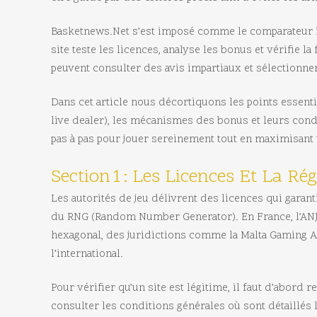
Basketnews.Net s’est imposé comme le comparateur i
site teste les licences, analyse les bonus et vérifie 
peuvent consulter des avis impartiaux et sélectionne
Dans cet article nous décortiquons les points essentiels
live dealer), les mécanismes des bonus et leurs condi
pas à pas pour jouer sereinement tout en maximisant
Section 1 : Les Licences Et La R
Les autorités de jeu délivrent des licences qui garanti
du RNG (Random Number Generator). En France, l’ANJ s
hexagonal, des juridictions comme la Malta Gaming 
l’international.
Pour vérifier qu’un site est légitime, il faut d’abo
consulter les conditions générales où sont détaillés 