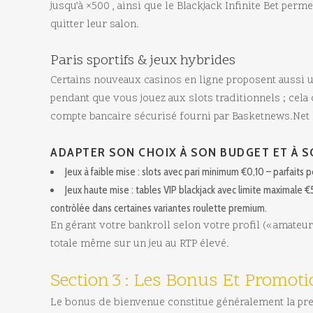
jusqu’à ×500 , ainsi que le Blackjack Infinite Bet per
quitter leur salon.
Paris sportifs & jeux hybrides
Certains nouveaux casinos en ligne proposent aussi 
pendant que vous jouez aux slots traditionnels ; cela
compte bancaire sécurisé fourni par Basketnews.Net 
ADAPTER SON CHOIX À SON BUDGET ET À S
Jeux à faible mise : slots avec pari minimum €0,10 – parfaits po
Jeux haute mise : tables VIP blackjack avec limite maximale €
contrôlée dans certaines variantes roulette premium.
En gérant votre bankroll selon votre profil (« amateur
totale même sur un jeu au RTP élevé.
Section 3 : Les Bonus Et Promoti
Le bonus de bienvenue constitue généralement la prem