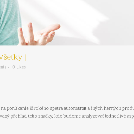
Všetky |
nts
0
Likes
va na ponúkanie širokého spetra automатов a iných herných pro
ný přehľad tejto značky, kde budeme analyzovať jednotlivé asp