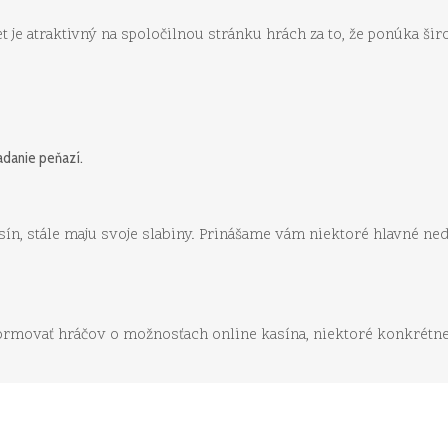
t je atraktivný na spoločilnou stránku hrách za to, že ponúka š
adanie peňazí.
sín, stále maju svoje slabiny. Prinášame vám niektoré hlavné ne
formovať hráčov o možnosťach online kasína, niektoré konkrétne