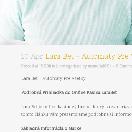
10 Apr
Lara Bet – Automaty Pre 
Posted at 15:00h
in
Uncategorized
by
mcmedal001
0 Comme
Lara Bet – Automaty Pre Všetky
Podrobná Príhliadka do Online Kasína LaraBet
Lara Bet je online kasínový brend, ktorý sa zameria
tomto článku vám prezentujeme podrobnejší informova
Základná Informácia o Marke