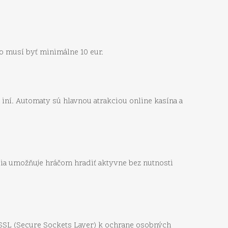
to musí byť minimálne 10 eur.
ní. Automaty sú hlavnou atrakciou online kasína a
ácia umožňuje hráčom hradiť aktyvne bez nutnosti
u SSL (Secure Sockets Layer) k ochrane osobných