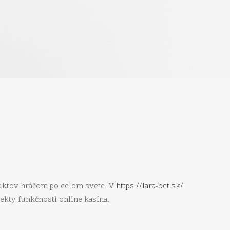
duktov hráčom po celom svete. V
https://lara-bet.sk/
ekty funkčnosti online kasína.