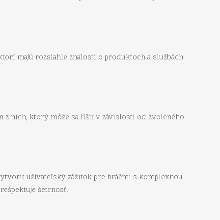
torí majú rozsiahle znalosti o produktoch a službách
z nich, ktorý môže sa líšiť v závislosti od zvoleného
vytvoriť užívateľský zážitok pre hráčmi s komplexnou
rešpektuje šetrnosť.