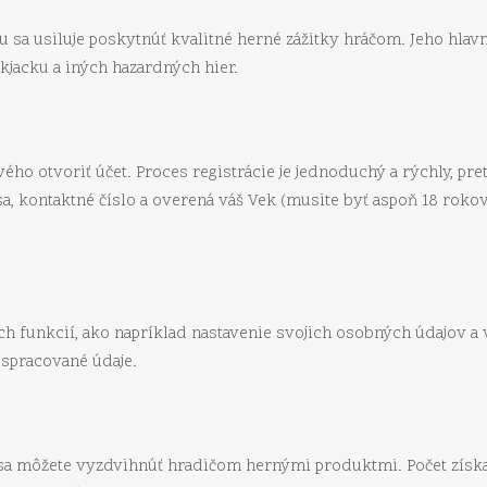
tku sa usiluje poskytnúť kvalitné herné zážitky hráčom. Jeho hl
kjacku a iných hazardných hier.
vého otvoriť účet. Proces registrácie je jednoduchý a rýchly, p
a, kontaktné číslo a overená váš Vek (musite byť aspoň 18 rokov
ých funkcií, ako napríklad nastavenie svojich osobných údajov a 
 spracované údaje.
sa môžete vyzdvihnúť hradičom hernými produktmi. Počet zís