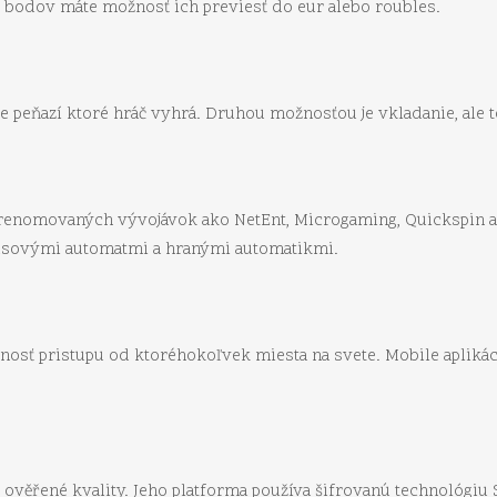
et bodov máte možnosť ich previesť do eur alebo roubles.
e peňazí ktoré hráč vyhrá. Druhou možnosťou je vkladanie, ale 
renomovaných vývojávok ako NetEnt, Microgaming, Quickspin a i
usovými automatmi a hranými automatikmi.
ožnosť pristupu od ktoréhokoľvek miesta na svete. Mobile aplik
ej ověřené kvality. Jeho platforma používa šifrovanú technológi