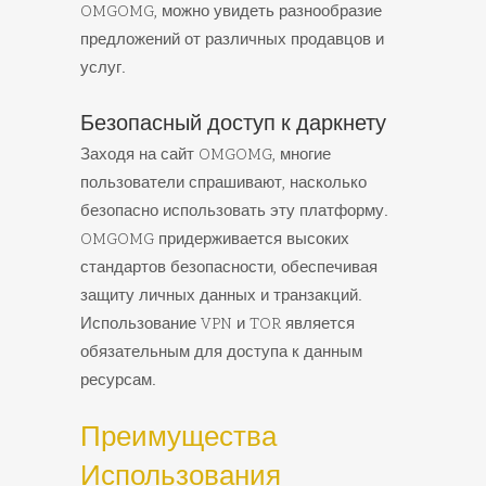
OMGOMG, можно увидеть разнообразие
предложений от различных продавцов и
услуг.
Безопасный доступ к даркнету
Заходя на сайт OMGOMG, многие
пользователи спрашивают, насколько
безопасно использовать эту платформу.
OMGOMG придерживается высоких
стандартов безопасности, обеспечивая
защиту личных данных и транзакций.
Использование VPN и TOR является
обязательным для доступа к данным
ресурсам.
Преимущества
Использования