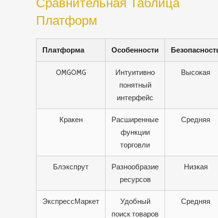
Сравнительная Таблица
Платформ
Платформа
Особенности
Безопасност
OMGOMG
Интуитивно
Высокая
понятный
интерфейс
Кракен
Расширенные
Средняя
функции
торговли
Блэкспрут
Разнообразие
Низкая
ресурсов
ЭкспрессМаркет
Удобный
Средняя
поиск товаров