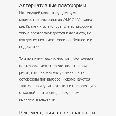
Алтернативные платформы
На текущий момент существует
множество альтернатив OMGOMG, таких
как Кракен и Блэкспрут. Эти платформы
также предлагают доступ к даркнету, но
каждая из них имеет свои особенности и
недостатки.
Тем не менее, важно помнить, что каждая
платформа может представлять свои
риски, и пользователи должны быть
осторожны при выборе. Рекомендуется
тщательно изучить отзывы и информацию
о каждой платформе, прежде чем
принимать решение.
Рекомендации по безопасности