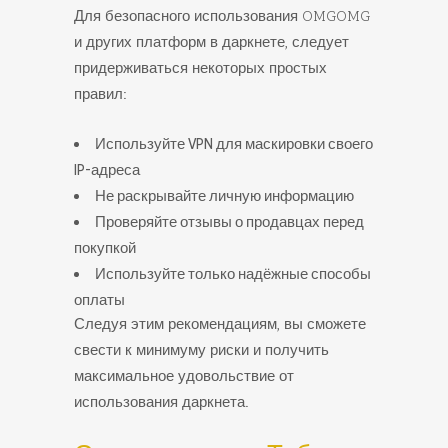
Для безопасного использования OMGOMG
и других платформ в даркнете, следует
придерживаться некоторых простых
правил:
Используйте VPN для маскировки своего
IP-адреса
Не раскрывайте личную информацию
Проверяйте отзывы о продавцах перед
покупкой
Используйте только надёжные способы
оплаты
Следуя этим рекомендациям, вы сможете
свести к минимуму риски и получить
максимальное удовольствие от
использования даркнета.