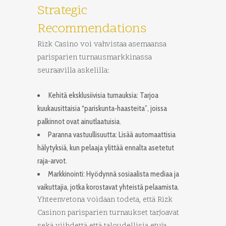
Strategic
Recommendations
Rizk Casino voi vahvistaa asemaansa
parisparien turnausmarkkinassa
seuraavilla askelilla:
Kehitä eksklusiivisia turnauksia: Tarjoa
kuukausittaisia “pariskunta‑haasteita”, joissa
palkinnot ovat ainutlaatuisia.
Paranna vastuullisuutta: Lisää automaattisia
hälytyksiä, kun pelaaja ylittää ennalta asetetut
raja‑arvot.
Markkinointi: Hyödynnä sosiaalista mediaa ja
vaikuttajia, jotka korostavat yhteistä pelaamista.
Yhteenvetona voidaan todeta, että Rizk
Casinon parisparien turnaukset tarjoavat