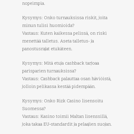
nopeimpia.
Kysymys: Onko turnauksissa riskit, joita
minun tulisi huomioida?
Vastaus: Kuten kaikessa pelissä, on riski
menettää talletus. Aseta talletus- ja
panostusrajat etukäteen.
Kysymys: Mitä etuja cashback tarjoaa
parisparien turnauksissa?
Vastaus: Cashback palauttaa osan häviöistä,
jolloin pelikassa kestää pidempään.
Kysymys: Onko Rizk Casino lisensoitu
Suomessa?
Vastaus: Kasino toimii Maltan lisenssillä,
joka takaa EU‑standardit ja pelaajien suojan.