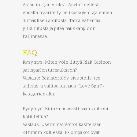
Asiantuntijan vinkki: Aseta itsellesi
ennalta määritelty pelikassojen raja ennen
turnauksen aloitusta. Tämä vähentää
ylikulutusta ja pitää hauskanpidon
hallinnassa.
FAQ
Kysymys: Miten voin liittyä Rizk Casinon
parisparien turnaukseen?
Vastaus: Rekisteröidy sivustolle, tee
talletus ja valitse turnaus “Love Spin” -
kategorian alta.
Kysymys: Kuinka nopeasti saan voittoni
kotiutettua?
Vastaus: Useimmat voitot käsitellään
24 tunnin kuluessa. E‑lompakot ovat