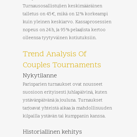
Turnausosallistujien keskimääräinen
talletus on 45 €, mikä on 12 % korkeampi
kuin yleinen keskiarvo. Kassaprosessien
nopeus on 24 h, ja 95 % pelaajista kertoo
olleensa tyytyväinen kotiutuksiin.
Trend Analysis Of
Couples Tournaments
Nykytilanne
Parisparien turnaukset ovat nousseet
suosioon erityisesti juhlapäivinä, kuten
ystävänpäivänä ja jouluna. Turnaukset
tarjoavat yhteistä aikaa ja mahdollisuuden
kilpailla ystävän tai kumppanin kanssa.
Historiallinen kehitys