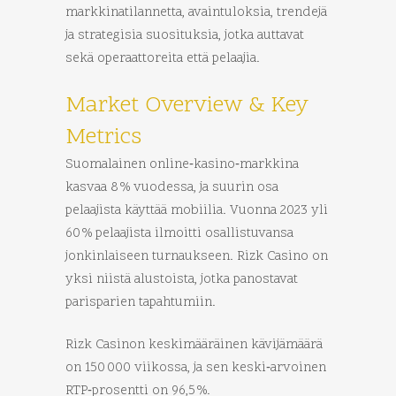
markkinatilannetta, avaintuloksia, trendejä
ja strategisia suosituksia, jotka auttavat
sekä operaattoreita että pelaajia.
Market Overview & Key
Metrics
Suomalainen online‑kasino‑markkina
kasvaa 8 % vuodessa, ja suurin osa
pelaajista käyttää mobiilia. Vuonna 2023 yli
60 % pelaajista ilmoitti osallistuvansa
jonkinlaiseen turnaukseen. Rizk Casino on
yksi niistä alustoista, jotka panostavat
parisparien tapahtumiin.
Rizk Casinon keskimääräinen kävijämäärä
on 150 000 viikossa, ja sen keski‑arvoinen
RTP‑prosentti on 96,5 %.