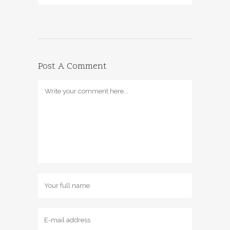
Post A Comment