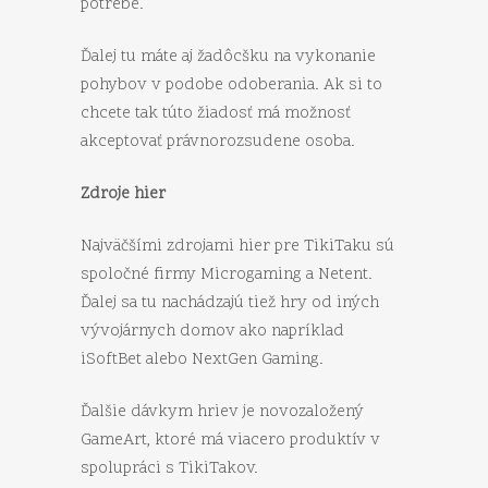
potrebe.
Ďalej tu máte aj žadôcšku na vykonanie
pohybov v podobe odoberania. Ak si to
chcete tak túto žiadosť má možnosť
akceptovať právnorozsudene osoba.
Zdroje hier
Najväčšími zdrojami hier pre TikiTaku sú
spoločné firmy Microgaming a Netent.
Ďalej sa tu nachádzajú tiež hry od iných
vývojárnych domov ako napríklad
iSoftBet alebo NextGen Gaming.
Ďalšie dávkym hriev je novozaložený
GameArt, ktoré má viacero produktív v
spolupráci s TikiTakov.