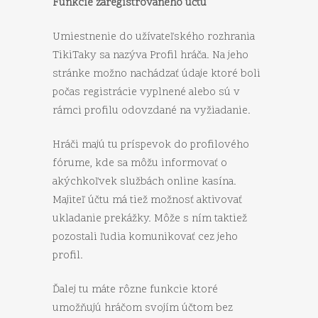
Funkcie zaregistrovaného účtu
Umiestnenie do užívateľského rozhrania
TikiTaky sa nazýva Profil hráča. Na jeho
stránke možno nachádzať údaje ktoré boli
počas registrácie vyplnené alebo sú v
rámci profilu odovzdané na vyžiadanie.
Hráči majú tu príspevok do profilového
fórume, kde sa môžu informovať o
akýchkoľvek službách online kasína.
Majiteľ účtu má tiež možnosť aktivovať
ukladanie prekážky. Môže s ním taktiež
pozostali ľudia komunikovať cez jeho
profil.
Ďalej tu máte rôzne funkcie ktoré
umožňujú hráčom svojím účtom bez