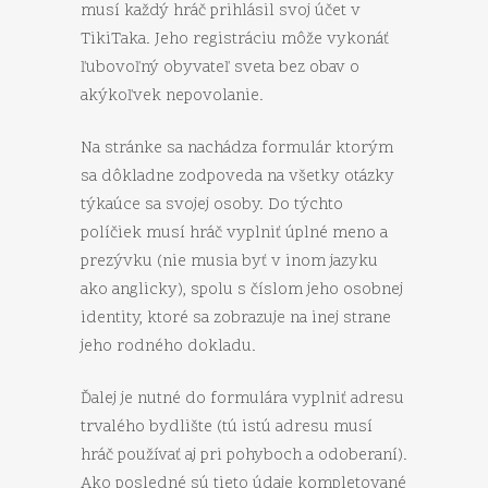
musí každý hráč prihlásil svoj účet v
TikiTaka. Jeho registráciu môže vykonáť
ľubovoľný obyvateľ sveta bez obav o
akýkoľvek nepovolanie.
Na stránke sa nachádza formulár ktorým
sa dôkladne zodpoveda na všetky otázky
týkaúce sa svojej osoby. Do týchto
políčiek musí hráč vyplniť úplné meno a
prezývku (nie musia byť v inom jazyku
ako anglicky), spolu s číslom jeho osobnej
identity, ktoré sa zobrazuje na inej strane
jeho rodného dokladu.
Ďalej je nutné do formulára vyplniť adresu
trvalého bydlište (tú istú adresu musí
hráč používať aj pri pohyboch a odoberaní).
Ako posledné sú tieto údaje kompletované