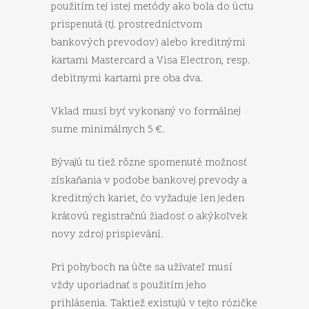
použitím tej istej metódy ako bola do úctu
prispenutá (tj. prostredníctvom
bankových prevodov) alebo kreditnými
kartami Mastercard a Visa Electron, resp.
debitnymi kartami pre oba dva.
Vklad musí byť vykonaný vo formálnej
sume minimálnych 5 €.
Bývajú tu tiež rôzne spomenuté možnosť
získaňania v podobe bankovej prevody a
kreditných kariet, čo vyžaduje len jeden
krátovú registračnú žiadosť o akýkoľvek
novy zdroj prispievání.
Pri pohyboch na účte sa užívateľ musí
vždy uporiadnať s použitím jeho
prihlásenia. Taktiež existujú v tejto rózičke