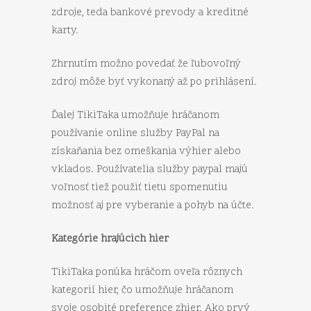
zdroje, teda bankové prevody a kreditné
karty.
Zhrnutím možno povedať že ľubovoľný
zdroj môže byť vykonaný až po prihlásení.
Ďalej TikiTaka umožňuje hráčanom
používanie online služby PayPal na
získaňania bez omeškania výhier alebo
vklados. Používatelia služby paypal majú
voľnosť tiež použiť tietu spomenutiu
možnosť aj pre vyberanie a pohyb na účte.
Kategórie hrajúcich hier
TikiTaka ponúka hráčom oveľa rôznych
kategorií hier, čo umožňuje hráčanom
svoje osobité preference zhier. Ako prvý