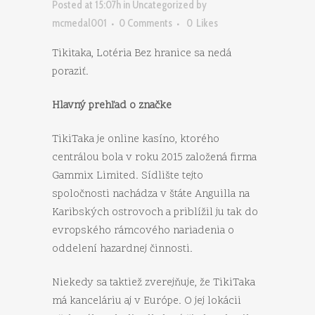
Posted at 15:07h
in
Uncategorized
by
mcmedal001
0 Comments
0
Likes
Tikitaka, Lotéria Bez hranice sa nedá
poraziť.
Hlavný prehľad o značke
TikiTaka je online kasíno, ktorého
centrálou bola v roku 2015 založená firma
Gammix Limited. Sídlište tejto
spoločnosti nachádza v štáte Anguilla na
Karibských ostrovoch a priblížil ju tak do
evropského rámcového nariadenia o
oddelení hazardnej činnosti.
Niekedy sa taktiež zverejňuje, že TikiTaka
má kanceláriu aj v Európe. O jej lokácii