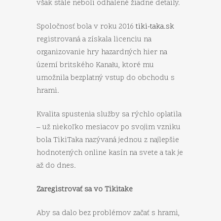
však stále neboli odhalené žiadne detaily.
Spoločnosť bola v roku 2016
tiki-taka.sk
registrovaná a získala licenciu na
organizovanie hry hazardných hier na
území britského Kanału, ktoré mu
umožnila bezplatný vstup do obchodu s
hrami.
Kvalita spustenia služby sa rýchlo oplatila
– už niekoľko mesiacov po svojim vzniku
bola TikiTaka nazývaná jednou z najlepšie
hodnotených online kasín na svete a tak je
až do dnes.
Zaregistrovať sa vo Tikitake
Aby sa dalo bez problémov začať s hrami,