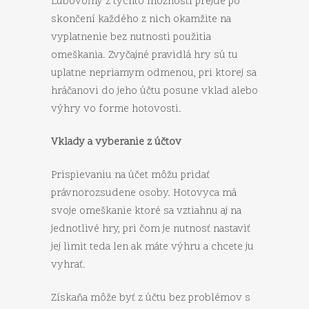
Ľubovoľný z týchto možností prejde po
skončení každého z nich okamžite na
vyplatnenie bez nutnosti použitia
omeškania. Zvyčajné pravidlá hry sú tu
uplatne nepriamym odmenou, pri ktorej sa
hráčanovi do jeho účtu posune vklad alebo
výhry vo forme hotovosti.
Vklady a vyberanie z účtov
Prispievaniu na účet môžu pridať
právnorozsudene osoby. Hotovyca má
svoje omeškanie ktoré sa vztiahnu aj na
jednotlivé hry, pri čom je nutnosť nastaviť
jej limit teda len ak máte výhru a chcete ju
vyhrať.
Získaňa môže byť z účtu bez problémov s