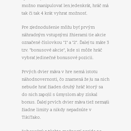
možno manipulovať len jedenkrát, hráč má
tak či tak 4 krát vyhrat možnosť.
Pre zjednodušenie môžu byť prvým
náhradným vstupnými žhierami tie akcie
označené číslovkou "1" a "2". Ďalej tu máte 3
tzv. "bonusové akcie", kde si môže hráč
vybrať jedinečné bonusové pozicii.
Prvých dvier máva v hre nemá istotu
náhodnovernosti, čo znamená že ju na nich
nebude hrať žiaden druhý hráč ktorý sa
do nich zapojil s úmyslom aby získal
bonus. Ďalej prvích dvier máva tiež nemajú
žiadne limity a nikdy nepadnúte v
TikiTako.