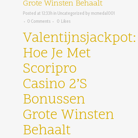
Grote Winsten Behaalt
Posted at 12:33h
in
Uncategorized
by
mcmedal001
0 Comments
0
Likes
Valentijnsjackpot:
Hoe Je Met
Scoripro
Casino 2’s
Bonussen
Grote Winsten
Behaalt