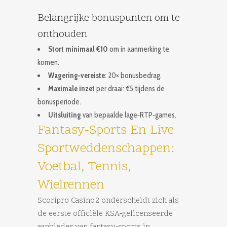
Belangrijke bonuspunten om te
onthouden
Stort minimaal €10
om in aanmerking te
komen.
Wagering‑vereiste
: 20× bonusbedrag.
Maximale inzet
per draai: €5 tijdens de
bonusperiode.
Uitsluiting
van bepaalde lage‑RTP‑games.
Fantasy‑sports En Live
Sportweddenschappen:
Voetbal, Tennis,
Wielrennen
Scoripro Casino 2 onderscheidt zich als
de eerste officiële KSA‑gelicenseerde