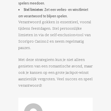
spelers meedoen.
Stel limieten
: Zet een verlies‑ en winstlimiet
om verantwoord te blijven spelen.
Verantwoord gokken is essentieel, vooral
tijdens feestdagen. Stel persoonlijke
limieten in via de self‑exclusion‑tool van
Scoripro Casino 2 en neem regelmatig
pauzes.
Met deze strategieën kun je niet alleen
genieten van een romantische avond, maar
ook je kansen op een grote jackpot‑winst
aanzienlijk vergroten. Veel succes en speel
verantwoord!