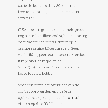
dat je de bonusbedrag 20 keer moet
inzetten voordat je een opname kunt
aanvragen.
iDEAL‑betalingen maken het hele proces
nog aantrekkelijker. Zodra je een storting
doet, wordt het bedrag direct op je
casinorekening bijgeschreven. Geen
wachttijden, geen extra kosten. Hierdoor
kun je sneller inspelen op
Valentijnsjackpot‑acties die vaak maar een
korte looptijd hebben.
Voor een compleet overzicht van de
bonusvoorwaarden en hoe je ze
optimaliseert, kun je
meer informatie
vinden op de officiële site.