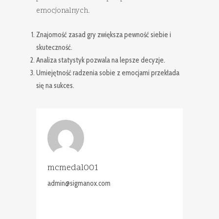
emocjonalnych.
Znajomość zasad gry zwiększa pewność siebie i
skuteczność.
Analiza statystyk pozwala na lepsze decyzje.
Umiejętność radzenia sobie z emocjami przekłada
się na sukces.
mcmedal001
admin@sigmanox.com