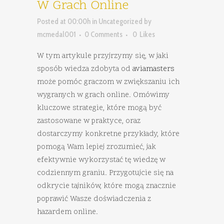
W Grach Online
Posted at 00:00h
in
Uncategorized
by
mcmedal001
0 Comments
0
Likes
W tym artykule przyjrzymy się, w jaki
sposób wiedza zdobyta od
aviamasters
może pomóc graczom w zwiększaniu ich
wygranych w grach online. Omówimy
kluczowe strategie, które mogą być
zastosowane w praktyce, oraz
dostarczymy konkretne przykłady, które
pomogą Wam lepiej zrozumieć, jak
efektywnie wykorzystać tę wiedzę w
codziennym graniu. Przygotujcie się na
odkrycie tajników, które mogą znacznie
poprawić Wasze doświadczenia z
hazardem online.