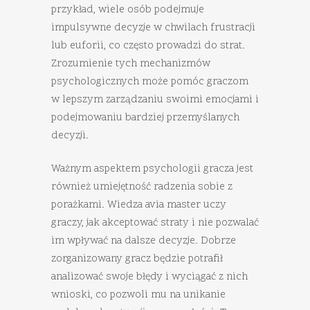
przykład, wiele osób podejmuje
impulsywne decyzje w chwilach frustracji
lub euforii, co często prowadzi do strat.
Zrozumienie tych mechanizmów
psychologicznych może pomóc graczom
w lepszym zarządzaniu swoimi emocjami i
podejmowaniu bardziej przemyślanych
decyzji.
Ważnym aspektem psychologii gracza jest
również umiejętność radzenia sobie z
porażkami. Wiedza avia master uczy
graczy, jak akceptować straty i nie pozwalać
im wpływać na dalsze decyzje. Dobrze
zorganizowany gracz będzie potrafił
analizować swoje błędy i wyciągać z nich
wnioski, co pozwoli mu na unikanie