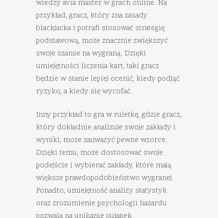
wiedzy avia master w grach online. Na
przykład, gracz, który zna zasady
blackjacka i potrafi stosować strategię
podstawową, może znacznie zwiększyć
swoje szanse na wygraną. Dzięki
umiejętności liczenia kart, taki gracz
będzie w stanie lepiej ocenić, kiedy podjąć
ryzyko, a kiedy się wycofać.
Inny przykład to gra w ruletkę, gdzie gracz,
który dokładnie analizuje swoje zakłady i
wyniki, może zauważyć pewne wzorce.
Dzięki temu, może dostosować swoje
podejście i wybierać zakłady, które mają
większe prawdopodobieństwo wygranej.
Ponadto, umiejętność analizy statystyk
oraz zrozumienie psychologii hazardu
pozwala na unikanie pułapek