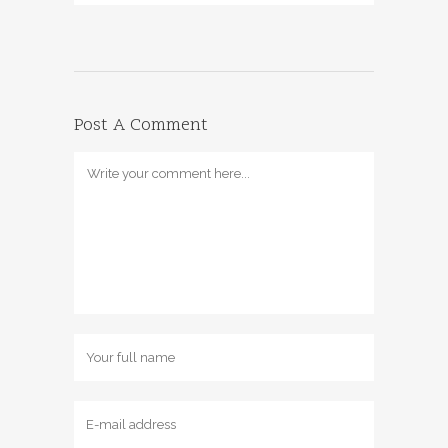
Post A Comment