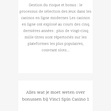
Gestion du risque et bonus : le
processus de sélection des jeux dans les
casinos en ligne modernes Les casinos
en ligne ont explosé au cours des cinq
dernières années : plus de vingt‑cinq
mille titres sont répertoriés sur les
plateformes les plus populaires,
couvrant slots...
Alles wat je moet weten over
bonussen bij Vinci Spin Casino 1